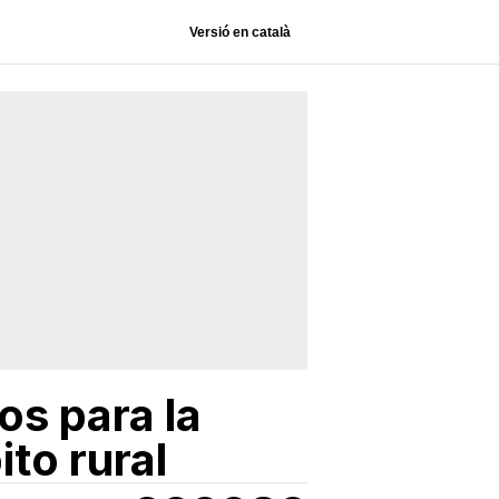
Versió en català
s para la
to rural