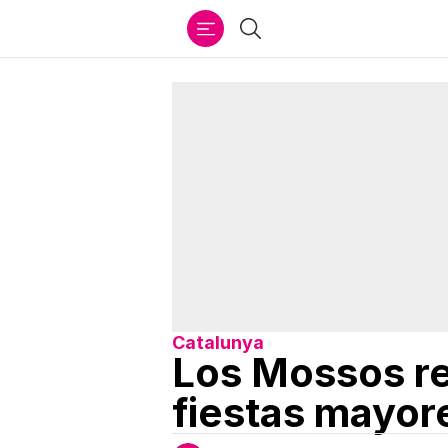
Ir
Buscar
al
contenido
Catalunya
Los Mossos ref
fiestas mayore