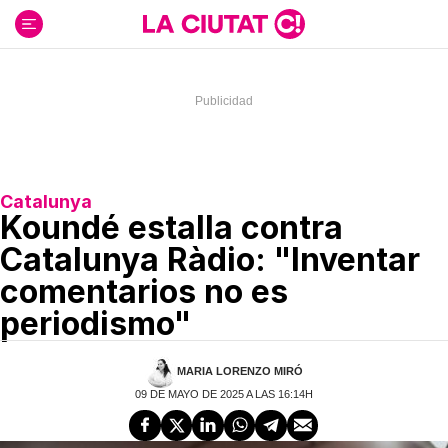
Ir
al
contenido
Catalunya
Koundé estalla contra
Catalunya Ràdio: "Inventar
comentarios no es
periodismo"
MARIA LORENZO MIRÓ
09 DE MAYO DE 2025 A LAS 16:14H