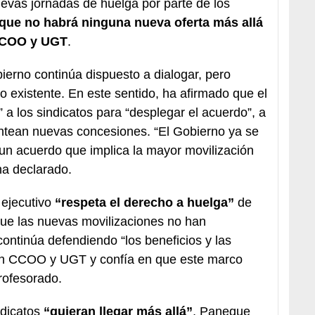
uevas jornadas de huelga por parte de los
 que no habrá ninguna nueva oferta más allá
 CCOO y UGT
.
erno continúa dispuesto a dialogar, pero
 existente. En este sentido, ha afirmado que el
 a los sindicatos para “desplegar el acuerdo”, a
antean nuevas concesiones. “El Gobierno ya se
 un acuerdo que implica la mayor movilización
ha declarado.
 ejecutivo
“respeta el derecho a huelga”
de
que las nuevas movilizaciones no han
ontinúa defendiendo “los beneficios y las
on CCOO y UGT y confía en que este marco
rofesorado.
ndicatos
“quieran llegar más allá”
, Paneque