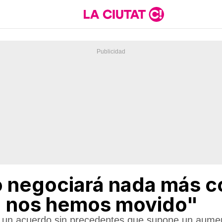
o negociará nada más c
a nos hemos movido"
e un acuerdo sin precedentes que supone un aume