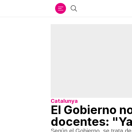
Ir
Buscar
al
contenido
Catalunya
El Gobierno n
docentes: "Y
Según el Gobierno, se trata d