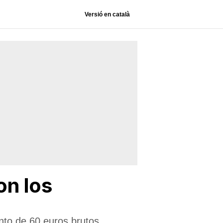
Versió en català
on los
nto de 60 euros brutos