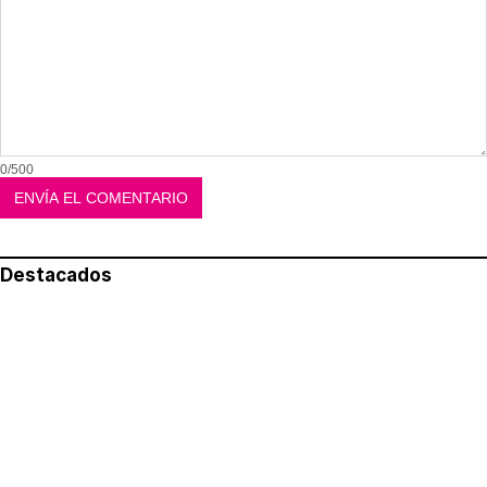
0/500
Destacados
Lo más leído