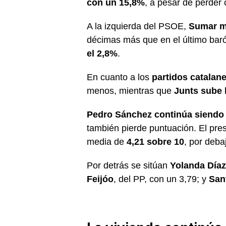
con un 15,8%
, a pesar de perder
A la izquierda del PSOE,
Sumar me
décimas más que en el último bar
el 2,8%
.
En cuanto a los
partidos catalan
menos, mientras que
Junts sube 
Pedro Sánchez continúa siendo e
también pierde puntuación. El pre
media de
4,21 sobre 10
, por deba
Por detrás se sitúan
Yolanda Díaz
Feijóo
, del PP, con un 3,79; y
San