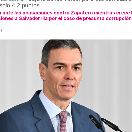
 solo 4,2 puntos
ante las acusaciones contra Zapatero mientras crece la
iones a Salvador Illa por el caso de presunta corrupció
3H