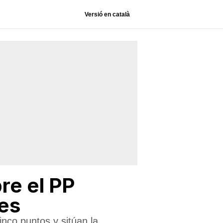
Versió en català
re el PP
les
inco puntos y sitúan la