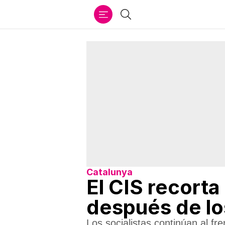
Ir
Buscar
al
contenido
Catalunya
El CIS recorta
después de los
Los socialistas continúan al fr