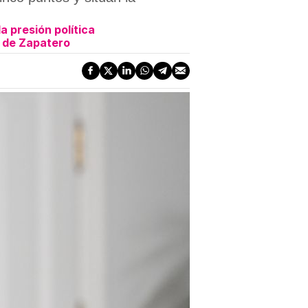
 presión política
n de Zapatero