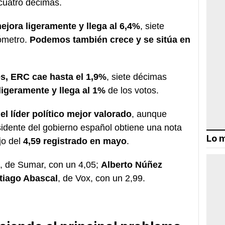
 cuatro décimas.
jora ligeramente y llega al 6,4%
, siete
ómetro.
Podemos también crece y se sitúa en
es, ERC cae hasta el 1,9%
, siete décimas
ligeramente y llega al 1%
de los votos.
l líder político mejor valorado
, aunque
sidente del gobierno español obtiene una nota
Lo m
jo del
4,59 registrado en mayo
.
, de Sumar, con un 4,05;
Alberto Núñez
tiago Abascal
, de Vox, con un 2,99.