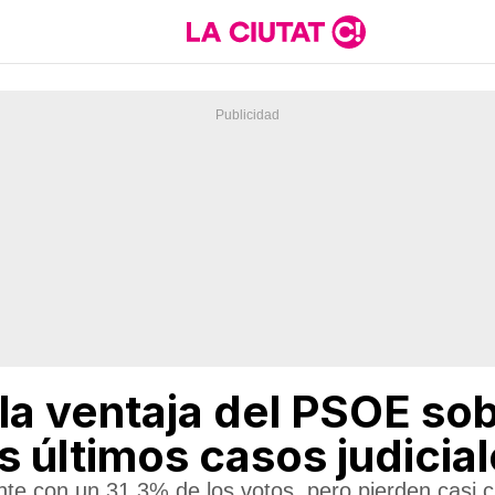
 la ventaja del PSOE sob
 últimos casos judicia
ente con un 31,3% de los votos, pero pierden casi c