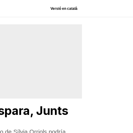
Versió en català
spara, Junts
o de Sílvia Orriols podría