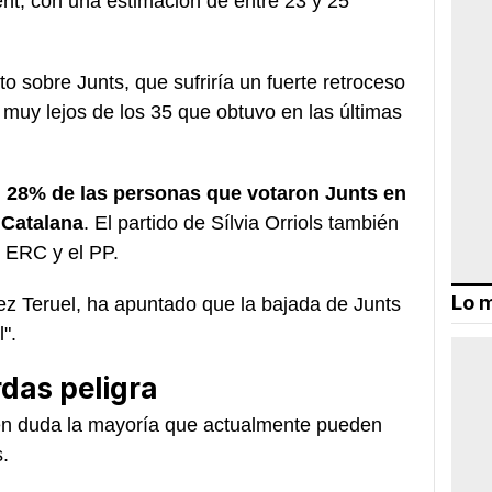
ent, con una estimación de entre 23 y 25
o sobre Junts, que sufriría un fuerte retroceso
, muy lejos de los 35 que obtuvo en las últimas
 28% de las personas que votaron Junts en
 Catalana
. El partido de Sílvia Orriols también
, ERC y el PP.
Lo m
ez Teruel, ha apuntado que la bajada de Junts
".
rdas peligra
en duda la mayoría que actualmente pueden
.