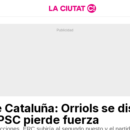
Cataluña: Orriols se di
 PSC pierde fuerza
cciones, ERC subiría al segundo puesto y el partid