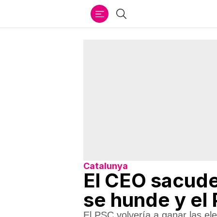
Ir
Buscar
al
contenido
Catalunya
El CEO sacude 
se hunde y el
El PSC volvería a ganar las ele