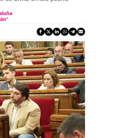
taluña
rán'