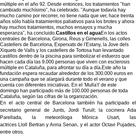
múltiple en el año 92. Desde entonces, los tratamientos "han
cambiado muchísimo", ha celebrado. "Aunque todavía hay
mucho camino por recorrer, no tiene nada que ver, hace treinta
años sólo había tratamientos paliativos para los brotes y ahora
hay muchos tratamientos, muchos ensayos y mucha
esperanza", ha concluido.
Castillos en el agua
En los actos
centrales de Barcelona, Girona, Reus y Gimenells, las colles
Castellers de Barcelona, Experxats de l'Estany, la Jove dels
Xiquets de Valls y los castellers de Tortosa han levantado
castillos dentro de la piscina para simbolizar el esfuerzo que
hacen cada día las 9.000 personas que viven con esclerosis
múltiple en Cataluña, para afrontar su día a día.Este año la
fundación espera recaudar alrededor de los 300.000 euros en
una campaña que se alargará durante todo el verano y que
cuenta con diferentes iniciativas. En el 'Mulla't' de este
domingo han participado más de 100.000 personas de toda
Cataluña, según las cifras de la organización.
En el acto central de Barcelona también ha participado el
secretario general de Junts, Jordi Turull; la cocinera Ada
Parellada, la meteoróloga Mònica Usart, las
actrices Lloll Bertran y Anna Senan, y el actor Octavi Pujades,
entre otros.