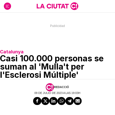
Ir
al
contenido
Catalunya
Casi 100.000 personas se
suman al 'Mulla't per
l'Esclerosi Múltiple'
REDACCIÓ
09 DE JULIO DE 2023 A LAS 19:03H