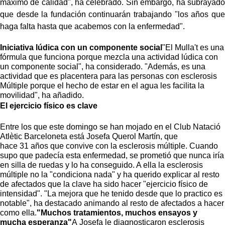
máximo de calidad", ha celebrado. Sin embargo, ha subrayado
que desde la fundación continuarán trabajando "los años que
haga falta hasta que acabemos con la enfermedad".
Iniciativa lúdica con un componente social
"El Mulla't es una
fórmula que funciona porque mezcla una actividad lúdica con
un componente social", ha considerado. "Además, es una
actividad que es placentera para las personas con esclerosis
Múltiple porque el hecho de estar en el agua les facilita la
movilidad", ha añadido.
El ejercicio físico es clave
Entre los que este domingo se han mojado en el Club Natació
Atlètic Barceloneta está Josefa Querol Martín, que
hace 31 años que convive con la esclerosis múltiple. Cuando
supo que padecía esta enfermedad, se prometió que nunca iría
en silla de ruedas y lo ha conseguido. A ella la esclerosis
múltiple no la "condiciona nada" y ha querido explicar al resto
de afectados que la clave ha sido hacer "ejercicio físico de
intensidad". "La mejora que he tenido desde que lo practico es
notable", ha destacado animando al resto de afectados a hacer
como ella.
"Muchos tratamientos, muchos ensayos y
mucha esperanza"
A Josefa le diagnosticaron esclerosis