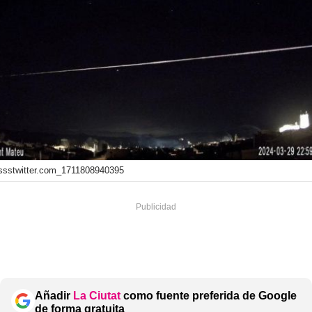
ssstwitter.com_1711808940395
Añadir
La Ciutat
como fuente preferida de Google
de forma gratuita