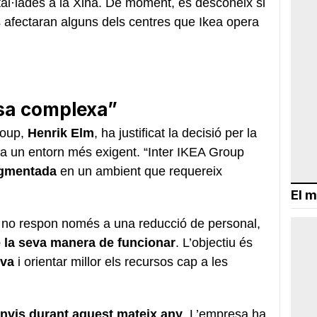
al·lades a la Xina. De moment, es desconeix si
afectaran alguns dels centres que Ikea opera
.
sa complexa”
roup,
Henrik Elm
, ha justificat la decisió per la
ó a un entorn més exigent. “Inter IKEA Group
agmentada
en un ambient que requereix
El m
 no respon només a una reducció de personal,
 la seva manera de funcionar
. L’objectiu és
iva
i orientar millor els recursos cap a les
anvis durant aquest mateix any
. L’empresa ha