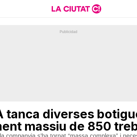
 tanca diverses botigu
nt massiu de 850 treb
 companyia s’ha tornat “massa complexa” i necessit