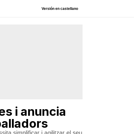
Versión en castellano
es i anuncia
alladors
a simplificar i agilitzar el seu