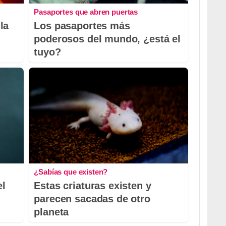
Pasaportes que abren puertas
la
Los pasaportes más
poderosos del mundo, ¿está el
tuyo?
¿Sabías que existen?
el
Estas criaturas existen y
parecen sacadas de otro
planeta