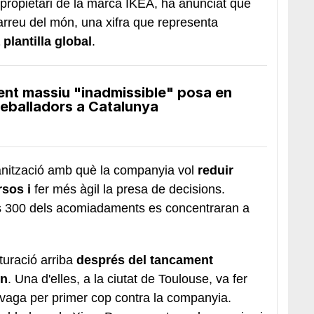
 propietari de la marca IKEA, ha anunciat que
rreu del món, una xifra que representa
 plantilla global
.
nt massiu "inadmissible" posa en
treballadors a Catalunya
anització amb què la companyia vol
reduir
rsos i
fer més àgil la presa de decisions.
s 300 dels acomiadaments es concentraran a
turació arriba
després del tancament
ón
. Una d'elles, a la ciutat de Toulouse, va fer
a vaga per primer cop contra la companyia.