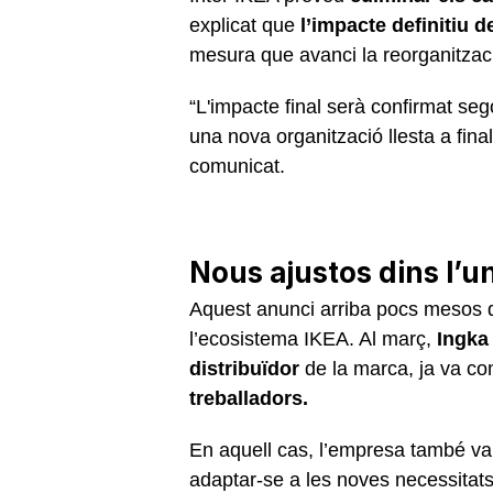
explicat que
l’impacte definitiu 
mesura que avanci la reorganitzaci
“L'impacte final serà confirmat seg
una nova organització llesta a fina
comunicat.
Nous ajustos dins l’u
Aquest anunci arriba pocs mesos d
l’ecosistema IKEA. Al març,
Ingka
distribuïdor
de la marca, ja va c
treballadors.
En aquell cas, l’empresa també va
adaptar-se a les noves necessitat