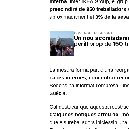
interna
. Inter IKEA Group, el grup
prescindirà de 850 treballadors
a
aproximadament
el 3% de la seva
CONTINGUT RELACIONAT
Un nou acomiadame
perill prop de 150 
La mesura forma part d’una reorg
capes internes, concentrar recu
Segons ha informat l’empresa, un
Suècia.
Cal destacar que aquesta reestruc
d'algunes botigues arreu del m
que els treballadors iniciessin un