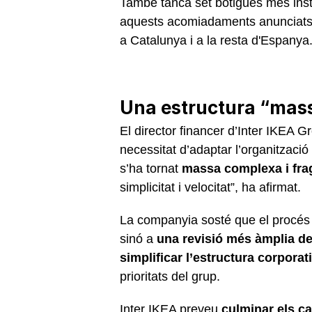
També tanca set botigues més inst
aquests acomiadaments anunciats 
a Catalunya i a la resta d'Espanya
Una estructura “mas
El director financer d’Inter IKEA G
necessitat d’adaptar l’organitzaci
s’ha tornat
massa complexa i fr
simplicitat i velocitat”, ha afirmat.
La companyia sosté que el procés
sinó a
una revisió més àmplia de
simplificar l’estructura corporat
prioritats del grup.
Inter IKEA preveu
culminar els c