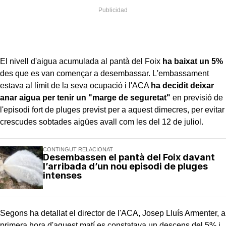
El nivell d'aigua acumulada al pantà del Foix
ha baixat un 5%
des que es van començar a desembassar. L'embassament
estava al límit de la seva ocupació i l'ACA
ha decidit deixar
anar aigua per tenir un "marge de seguretat"
en previsió de
l'episodi fort de pluges previst per a aquest dimecres, per evitar
crescudes sobtades aigües avall com les del 12 de juliol.
CONTINGUT RELACIONAT
Desembassen el pantà del Foix davant
l’arribada d’un nou episodi de pluges
intenses
Segons ha detallat el director de l'ACA, Josep Lluís Armenter, a
primera hora d'aquest matí es constatava un descens del 5% i