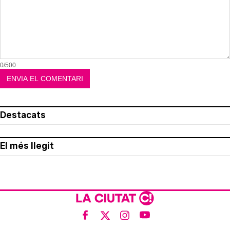
0/500
Destacats
El més llegit