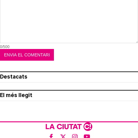
0/500
Destacats
El més llegit