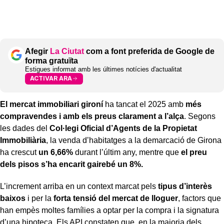
Afegir
La Ciutat
com a font preferida de Google de
forma gratuïta
Estigues informat amb les últimes notícies d'actualitat
ACTIVAR ARA
El mercat immobiliari gironí
ha tancat el 2025 amb
més
compravendes i amb els preus clarament a l’alça
. Segons
les dades del
Col·legi Oficial d’Agents de la Propietat
Immobiliària
, la venda d’habitatges a la demarcació de Girona
ha crescut
un 6,66%
durant l’últim any, mentre que
el preu
dels pisos s’ha encarit gairebé un 8%.
L’increment arriba en un context marcat pels
tipus d’interès
baixos
i per la
forta tensió del mercat de lloguer
, factors que
han empès moltes famílies a optar per la compra i la signatura
d’una hipoteca. Els API constaten que, en la majoria dels