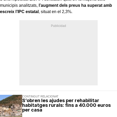
municipis analitzats,
l’augment dels preus ha superat amb
escreix l’IPC estatal
, situat en el 2,3%.
CONTINGUT RELACIONAT
S’obren les ajudes per rehabilitar
habitatges rurals: fins a 40.000 euros
per casa