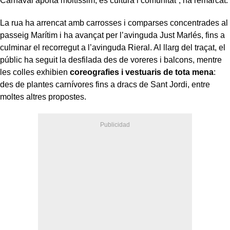
Carnaval aporta moltíssim, és cultura i comunitat”, ha remarcat.
La rua ha arrencat amb carrosses i comparses concentrades al
passeig Marítim i ha avançat per l’avinguda Just Marlés, fins a
culminar el recorregut a l’avinguda Rieral. Al llarg del traçat, el
públic ha seguit la desfilada des de voreres i balcons, mentre
les colles exhibien
coreografies i vestuaris de tota mena
:
des de plantes carnívores fins a dracs de Sant Jordi, entre
moltes altres propostes.