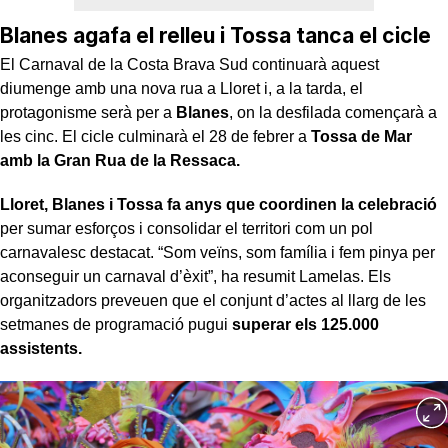
Blanes agafa el relleu i Tossa tanca el cicle
El Carnaval de la Costa Brava Sud continuarà aquest
diumenge amb una nova rua a Lloret i, a la tarda, el
protagonisme serà per a
Blanes
, on la desfilada començarà a
les cinc. El cicle culminarà el 28 de febrer a
Tossa de Mar
amb la Gran Rua de la Ressaca.
Lloret, Blanes i Tossa fa anys que coordinen la celebració
per sumar esforços i consolidar el territori com un pol
carnavalesc destacat. “Som veïns, som família i fem pinya per
aconseguir un carnaval d’èxit”, ha resumit Lamelas. Els
organitzadors preveuen que el conjunt d’actes al llarg de les
setmanes de programació pugui
superar els 125.000
assistents.