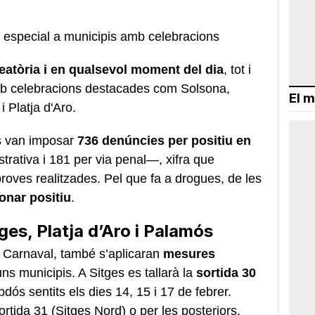
ció especial a municipis amb celebracions
leatòria i en qualsevol moment del dia
, tot i
mb celebracions destacades com Solsona,
El m
i Platja d'Aro.
s van imposar
736 denúncies per positiu en
rativa i 181 per via penal—, xifra que
proves realitzades. Pel que fa a drogues, de les
onar positiu
.
ges, Platja d’Aro i Palamós
Carnaval, també s’aplicaran
mesures
ns municipis. A Sitges es tallarà la
sortida 30
ós sentits els dies 14, 15 i 17 de febrer.
ortida 31 (Sitges Nord) o per les posteriors.