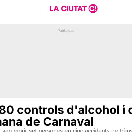
0 controls d'alcohol i
mana de Carnaval
 van morir set persones en cinc accidents de tràns