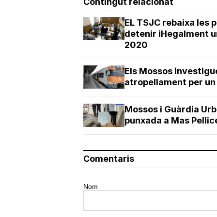
Contingut relacionat
EL TSJC rebaixa les 
detenir il·legalment u
2020
Els Mossos investigu
atropellament per un
Mossos i Guàrdia Urb
punxada a Mas Pellic
Comentaris
Nom