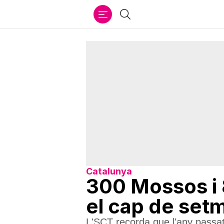
Ir
Cercar
al
contenido
Catalunya
300 Mossos i 8
el cap de set
L'SCT recorda que l'any passat