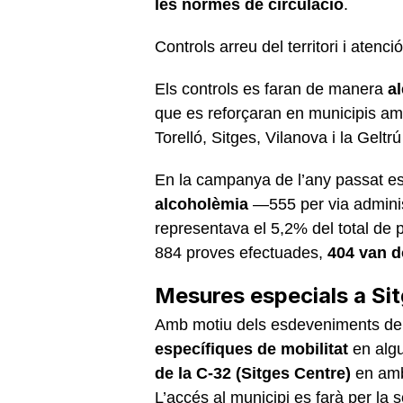
les normes de circulació
.
Controls arreu del territori i aten
Els controls es faran de manera
a
que es reforçaran en municipis a
Torelló, Sitges, Vilanova i la Geltrú 
En la campanya de l’any passat e
alcoholèmia
—555 per via administ
representava el 5,2% del total de 
884 proves efectuades,
404 van d
Mesures especials a Sit
Amb motiu dels esdeveniments de 
específiques de mobilitat
en algu
de la C-32 (Sitges Centre)
en ambd
L’accés al municipi es farà per la s