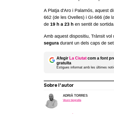
A Platja d'Aro i Palamós, aquest dis
662 (de les Ovelles) i GI-666 (de l
de
19 h a 23 h
en sentit de sortida, 
Amb aquest dispositiu, Trànsit vol re
segura
durant un dels caps de se
Afegir
La Ciutat
com a font pr
gratuïta
Estigues informat amb les últimes notíc
Sobre l'autor
ADRIÀ TORRES
Veure biografia