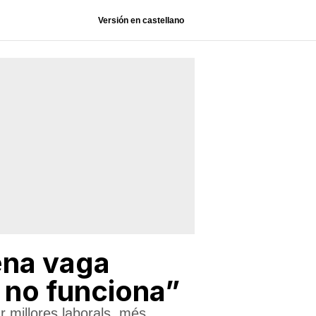
Versión en castellano
lena vaga
a no funciona”
r millores laborals, més