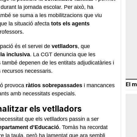
urant la jornada escolar. Per això, ha
també se suma a les mobilitzacions que viu
que la situació afecta
tots els agents
rofessors.
pació és el servei de
vetlladors
, que
la inclusiva
. La CGT denuncia que les
 també depenen de les entitats adjudicatàries i
s recursos necessaris.
El m
ció provoca
ràtios sobrepassades
i mancances
nfants amb necessitats especials.
alitzar els vetlladors
 necessitat que els vetlladors passin a ser
 Departament d’Educació
. Tomàs ha recordat
e la taula, però ha lamentat que ara sembli