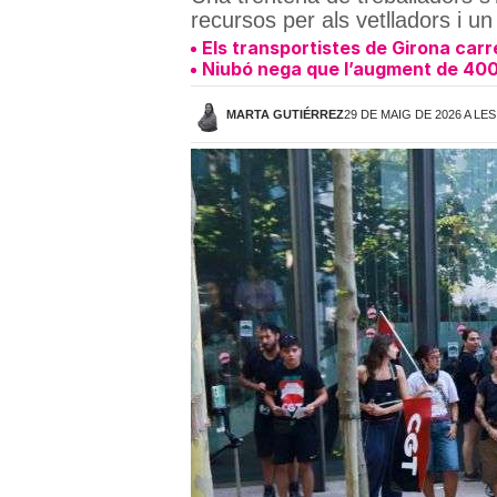
recursos per als vetlladors i un
Els transportistes de Girona carr
Niubó nega que l’augment de 400
MARTA GUTIÉRREZ
29 DE MAIG DE 2026 A LES