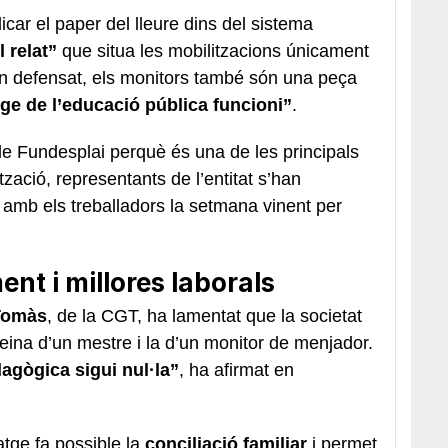
icar el paper del lleure dins del sistema
l relat”
que situa les mobilitzacions únicament
an defensat, els monitors també són una peça
ge de l’educació pública funcioni”
.
 de Fundesplai perquè és una de les principals
ització, representants de l’entitat s’han
mb els treballadors la setmana vinent per
t i millores laborals
Tomàs
, de la CGT, ha lamentat que la societat
feina d’un mestre i la d’un monitor de menjador.
agògica sigui nul·la”
, ha afirmat en
tge fa possible la
conciliació familiar
i permet