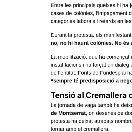
Entre les principals queixes hi ha
cases de colònies, l’impagament de
categories laborals i retards en les
Durant la protesta, els manifestants
no, no hi haurà colònies. No é
La mobilització, que ha començat a
instal·lacions i ha forçat un diàle
de l’entitat. Fonts de Fundesplai 
“sempre té predisposició a negoc
Tensió al Cremallera
La jornada de vaga també ha deixa
de Montserrat
, on desenes de doc
protesta ha deixat atrapats nombros
tornar amb el cremallera.