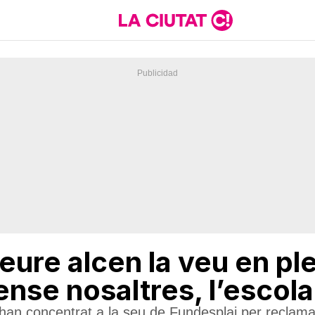
leure alcen la veu en p
nse nosaltres, l’escol
’han concentrat a la seu de Fundesplai per reclama