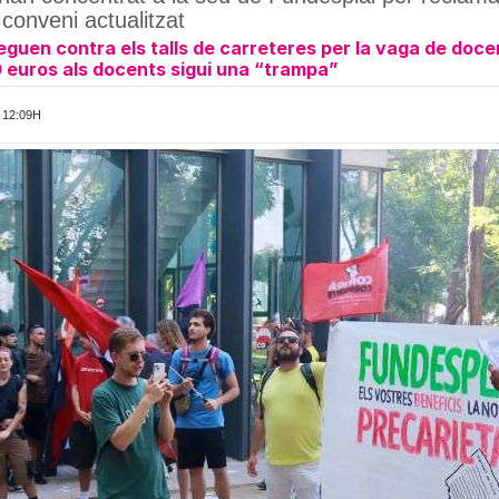
 conveni actualitzat
eguen contra els talls de carreteres per la vaga de doce
 euros als docents sigui una “trampa”
 12:09H