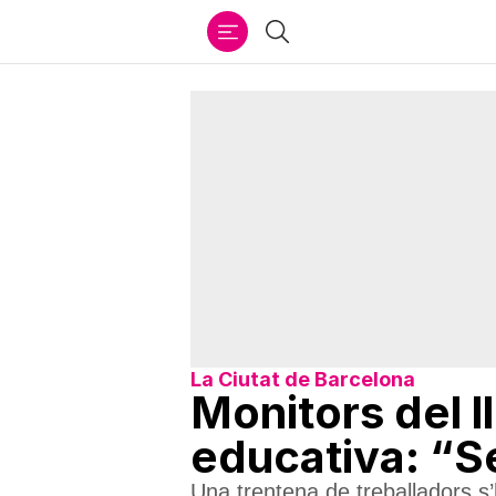
Ir
Cercar
al
contenido
La Ciutat de Barcelona
Monitors del l
educativa: “Se
Una trentena de treballadors s