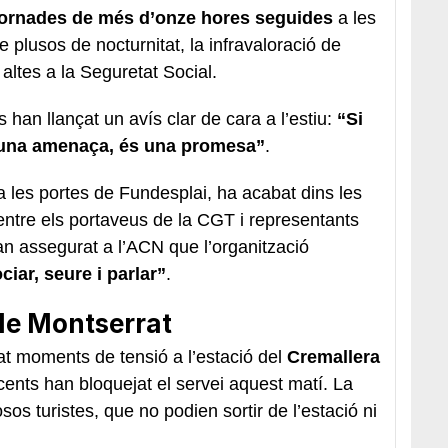
jornades de més d’onze hores seguides
a les
 plusos de nocturnitat, la infravaloració de
 altes a la Seguretat Social.
 han llançat un avís clar de cara a l’estiu:
“Si
s una amenaça, és una promesa”
.
 les portes de Fundesplai, ha acabat dins les
g entre els portaveus de la CGT i representants
han assegurat a l’ACN que l’organització
iar, seure i parlar”
.
 de Montserrat
t moments de tensió a l’estació del
Cremallera
ents han bloquejat el servei aquest matí. La
os turistes, que no podien sortir de l’estació ni