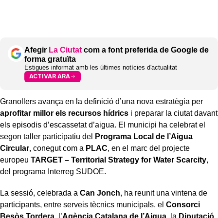
Afegir
La Ciutat
com a font preferida de Google de
forma gratuïta
Estigues informat amb les últimes notícies d'actualitat
ACTIVAR ARA
Granollers avança en la definició d’una nova estratègia per
aprofitar millor els recursos hídrics
i preparar la ciutat davant
els episodis d’escassetat d’aigua. El municipi ha celebrat el
segon taller participatiu del
Programa Local de l’Aigua
Circular
, conegut com a
PLAC
, en el marc del projecte
europeu
TARGET – Territorial Strategy for Water Scarcity
,
del programa Interreg SUDOE.
La sessió, celebrada a
Can Jonch
, ha reunit una vintena de
participants, entre serveis tècnics municipals, el
Consorci
Besòs Tordera
, l’
Agència Catalana de l’Aigua
, la
Diputació