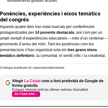
desafiaments globals actuals.
Ponències, experiències i eixos temàtics
del congrés
Aquests quatre dies han estat marcats per conferències
protagonitzades per
14 ponents destacats
, així com per un
ampli ventall d’experiències educatives —més d’un centenar—
provinents d’arreu del món. Tant les ponències com les
presentacions s’han organitzat sota els
tres grans eixos
temàtics definitori
s: la comunitat, el sentit crític i la creativitat.
Contingut assistit per IA i supervisat editorialment
Afegir
La Ciutat
com a font preferida de Google de
forma gratuïta
Estigues informat amb les últimes notícies d'actualitat
ACTIVAR ARA