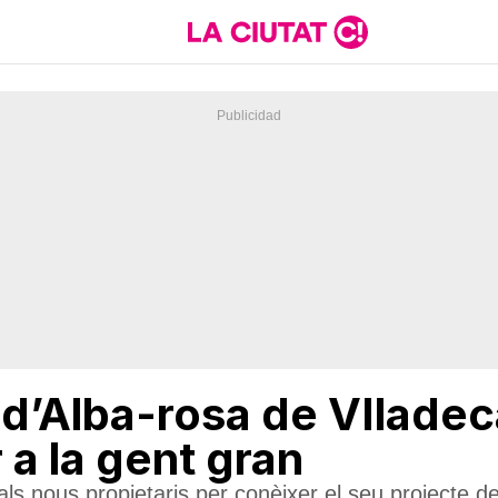
 d’Alba-rosa de VIlade
 a la gent gran
als nous propietaris per conèixer el seu projecte 