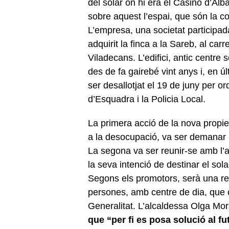
del solar on hi era el Casino d’Alb
sobre aquest l’espai, que són la co
L’empresa, una societat participad
adquirit la finca a la Sareb, al car
Viladecans. L’edifici, antic centre 
des de fa gairebé vint anys i, en ú
ser desallotjat el 19 de juny per o
d’Esquadra i la Policia Local.
La primera acció de la nova propieta
a la desocupació, va ser demanar la 
La segona va ser reunir-se amb l’al
la seva intenció de destinar el sola
Segons els promotors, serà una re
persones, amb centre de dia, que
Generalitat. L’alcaldessa Olga Mo
que “per fi es posa solució al f