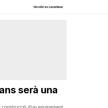
Versión en castellano
cans serà una
de construcció d’un equipament