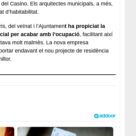
 del Casino. Els arquitectes municipals, a més,
t d’habitabilitat.
ris, del veïnat i l’Ajuntamen
t ha propiciat la
olicial per acabar amb l’ocupació
, facilitant així
 estava molt malmès. La nova empresa
portar endavant el nou projecte de residència
llor.