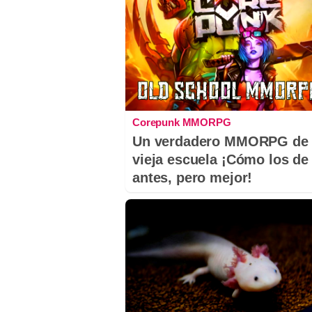
Corepunk MMORPG
Un verdadero MMORPG de 
vieja escuela ¡Cómo los de
antes, pero mejor!