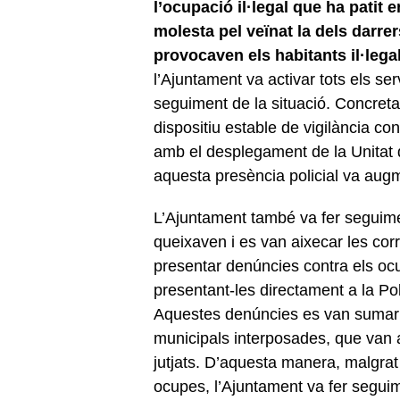
l’ocupació il·legal que ha patit
molesta pel veïnat la dels darre
provocaven els habitants il·legals
l’Ajuntament va activar tots els ser
seguiment de la situació. Concret
dispositiu estable de vigilància con
amb el desplegament de la Unitat d
aquesta presència policial va aug
L’Ajuntament també va fer seguime
queixaven i es van aixecar les cor
presentar denúncies contra els ocu
presentant-les directament a la Poli
Aquestes denúncies es van sumar a 
municipals interposades, que van a
jutjats. D’aquesta manera, malgrat
ocupes, l’Ajuntament va fer seguimen