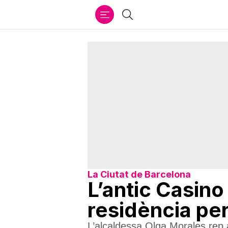
Ir
Cercar
al
contenido
La Ciutat de Barcelona
L’antic Casino
residència per
L’alcaldessa Olga Morales rep 