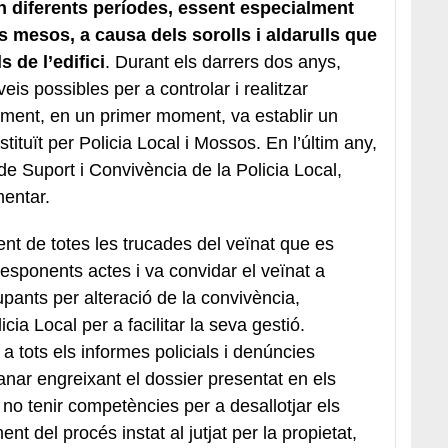
 en diferents períodes, essent especialment
rs mesos, a causa dels sorolls i aldarulls que
 de l’edifici
. Durant els darrers dos anys,
veis possibles per a controlar i realitzar
ament, en un primer moment, va establir un
stituït per Policia Local i Mossos. En l’últim any,
e Suport i Convivència de la Policia Local,
mentar.
nt de totes les trucades del veïnat que es
responents actes i va convidar el veïnat a
pants per alteració de la convivència,
cia Local per a facilitar la seva gestió.
tots els informes policials i denúncies
nar engreixant el dossier presentat en els
 no tenir competències per a desallotjar els
t del procés instat al jutjat per la propietat,