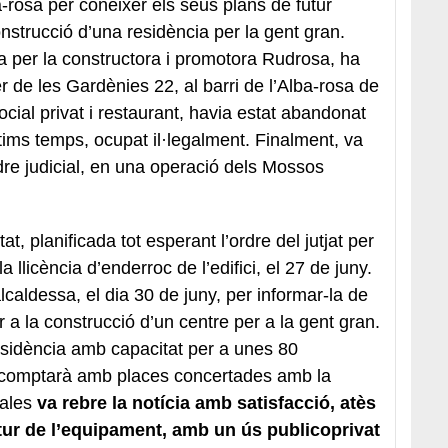
a-rosa per conèixer els seus plans de futur
nstrucció d’una residència per la gent gran.
a per la constructora i promotora Rudrosa, ha
rer de les Gardènies 22, al barri de l’Alba-rosa de
social privat i restaurant, havia estat abandonat
ltims temps, ocupat il·legalment. Finalment, va
rdre judicial, en una operació dels Mossos
t, planificada tot esperant l’ordre del jutjat per
llicència d’enderroc de l’edifici, el 27 de juny.
caldessa, el dia 30 de juny, per informar-la de
r a la construcció d’un centre per a la gent gran.
sidència amb capacitat per a unes 80
 comptarà amb places concertades amb la
rales
va rebre la notícia amb satisfacció, atès
utur de l’equipament, amb un ús publicoprivat