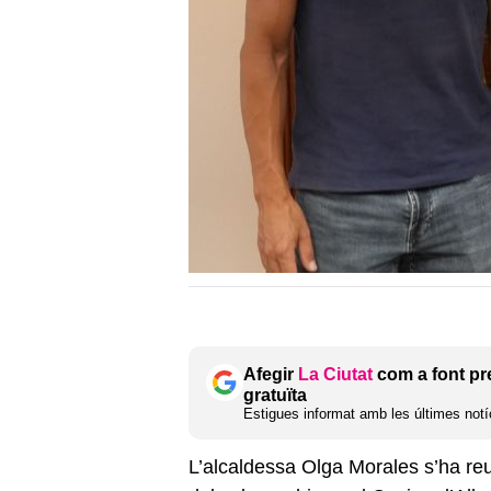
Afegir
La Ciutat
com a font pr
gratuïta
Estigues informat amb les últimes notíc
L’alcaldessa Olga Morales s’ha re