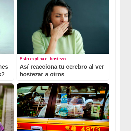
Esto explica el bostezo
nes
Así reacciona tu cerebro al ver
s?
bostezar a otros