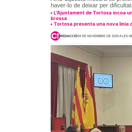
haver-lo de deixar per dificult
L’Ajuntament de Tortosa incoa un 
brossa
Tortosa presenta una nova línia d
REDACCIÓ
04 DE NOVEMBRE DE 2025 A LES 0