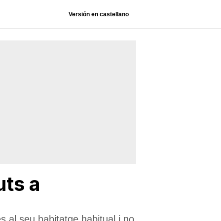
Versión en castellano
uts a
 al seu habitatge habitual i no