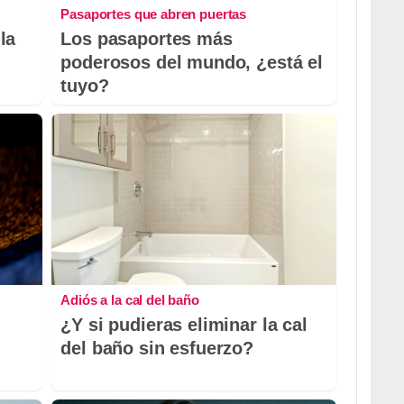
Pasaportes que abren puertas
la
Los pasaportes más
poderosos del mundo, ¿está el
tuyo?
Adiós a la cal del baño
¿Y si pudieras eliminar la cal
del baño sin esfuerzo?