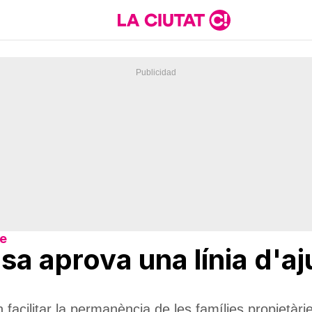
re
sa aprova una línia d'aj
cilitar la permanència de les famílies propietàries