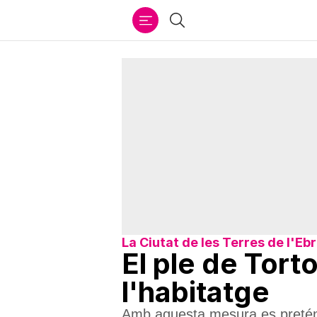
Ir
Cercar
al
contenido
La Ciutat de les Terres de l'Eb
El ple de Torto
l'habitatge
Amb aquesta mesura es pretén fa