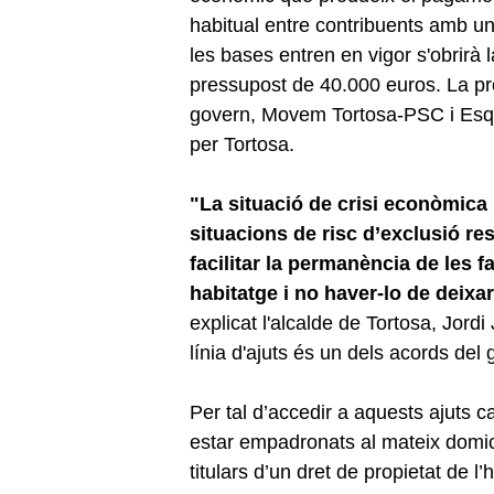
habitual entre contribuents amb u
les bases entren en vigor s'obrir
pressupost de 40.000 euros. La pro
govern, Movem Tortosa-PSC i Esque
per Tortosa.
"La situació de crisi econòmica i
situacions de risc d’exclusió re
facilitar la permanència de les f
habitatge i no haver-lo de deixa
explicat l'alcalde de Tortosa, Jor
línia d'ajuts és un dels acords de
Per tal d’accedir a aquests ajuts c
estar empadronats al mateix domici
titulars d’un dret de propietat de l