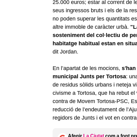
25.000 euros; estar al corrent de le
seus ingressos bruts i els de la r
no poden superar les quantitats est
altre immoble de caràcter urbà.
"La
sosteniment del col·lectiu de pe
habitatge habitual estan en situ
dit Jordan.
En l’apartat de les mocions,
s'han
municipal Junts per Tortosa
: un
de residus sòlids urbans i neteja v
civisme a Tortosa, que ha rebut el 
contra de Movem Tortosa-PSC, Esq
reducció de l’endeutament de l’Aju
regidors de Junts i el vot en con
Afegir
La Ciutat
com a font pr