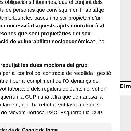
s obligacions tributàries; que el conjunt dels
esta de persones que convisquin en l’habitatge
ablertes a les bases i no ser propietari d’un
 concessió d’aquests ajuts contribuirà al
rsones que sent propietàries del seu
ació de vulnerabilitat socioeconòmica"
, ha
 rebutjat les dues mocions del grup
a per al control del contracte de recollida i gestió
iària i per al compliment de l’Ordenança del
El m
vot favorable dels regidors de Junts i el vot en
uerra i la CUP i una altra que demanava la
ntament, que ha rebut el vot favorable dels
tra de Movem-Tortosa-PSC, Esquerra i la CUP.
eferida de Google de forma