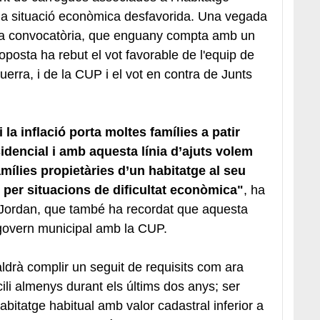
na situació econòmica desfavorida. Una vegada
à la convocatòria, que enguany compta amb un
posta ha rebut el vot favorable de l'equip de
rra, i de la CUP i el vot en contra de Junts
 la inflació porta moltes famílies a patir
sidencial i amb aquesta línia d’ajuts volem
amílies propietàries d’un habitatge al seu
r per situacions de dificultat econòmica"
, ha
di Jordan, que també ha recordat que aquesta
l govern municipal amb la CUP.
aldrà complir un seguit de requisits com ara
li almenys durant els últims dos anys; ser
’habitatge habitual amb valor cadastral inferior a