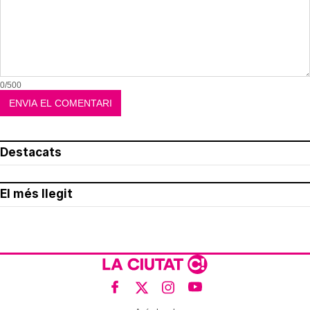
0/500
Destacats
El més llegit