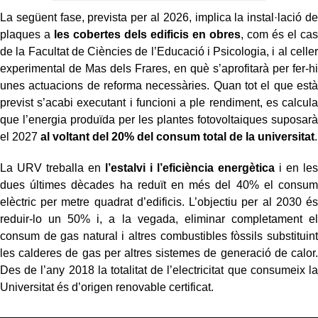
La següent fase, prevista per al 2026, implica la instal·lació de
plaques a
les cobertes dels edificis en obres
, com és el cas
de la Facultat de Ciències de l’Educació i Psicologia, i al celler
experimental de Mas dels Frares, en què s’aprofitarà per fer-hi
unes actuacions de reforma necessàries. Quan tot el que està
previst s’acabi executant i funcioni a ple rendiment, es calcula
que l’energia produïda per les plantes fotovoltaiques suposarà
el 2027
al voltant del 20% del consum total de la universitat
.
La URV treballa en
l’estalvi i l’eficiència energètica
i en les
dues últimes dècades ha reduït en més del 40% el consum
elèctric per metre quadrat d’edificis. L’objectiu per al 2030 és
reduir-lo un 50% i, a la vegada, eliminar completament el
consum de gas natural i altres combustibles fòssils substituint
les calderes de gas per altres sistemes de generació de calor.
Des de l’any 2018 la totalitat de l’electricitat que consumeix la
Universitat és d’origen renovable certificat.