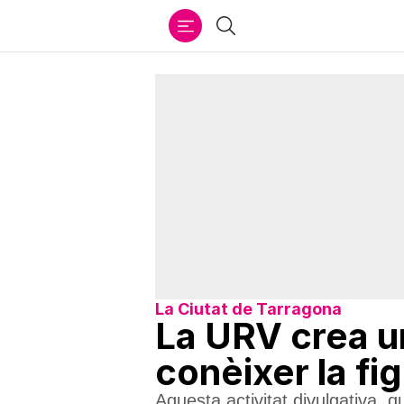
Ir
Cercar
al
contenido
La Ciutat de Tarragona
La URV crea un
conèixer la fig
Aquesta activitat divulgativa, 