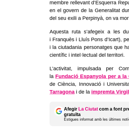
membre rellevant d’Esquerra Repub
en el govern de la Generalitat d
del seu exili a Perpinyà, on va mo
Aquesta ruta s’afegeix a les du
i Franquès i Lluís Pons d’Icart), 
i la ciutadania personatges que h
científic i intel·lectual del territori.
L’activitat, impulsada per C
la
Fundació Espanyola per a la 
de Ciència, Innovació i Universit
Tarragona
i de la
impremta Virgil
Afegir
La Ciutat
com a font pr
gratuïta
Estigues informat amb les últimes notíc