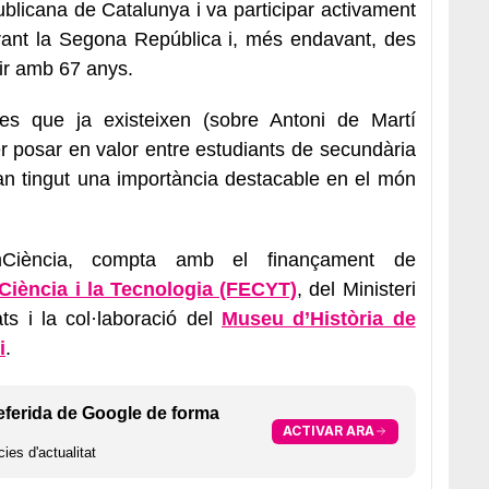
licana de Catalunya i va participar activament
urant la Segona República i, més endavant, des
rir amb 67 anys.
es que ja existeixen (sobre Antoni de Martí
per posar en valor entre estudiants de secundària
an tingut una importància destacable en el món
omCiència, compta amb el finançament de
Ciència i la Tecnologia (FECYT)
, del Ministeri
ats i la col·laboració del
Museu d’Història de
i
.
eferida de Google de forma
ACTIVAR ARA
ies d'actualitat