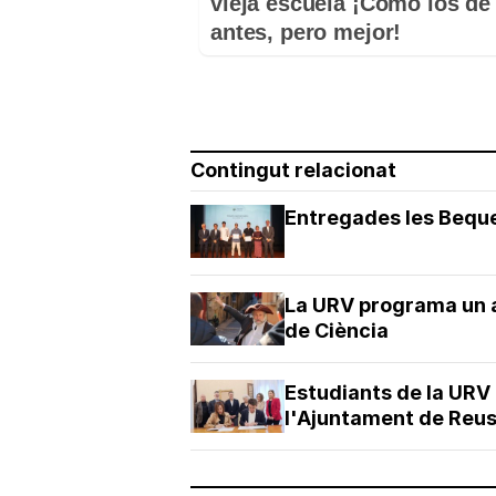
vieja escuela ¡Cómo los de
antes, pero mejor!
Contingut relacionat
Entregades les Beque
La URV programa un a
de Ciència
Estudiants de la URV
l'Ajuntament de Reu