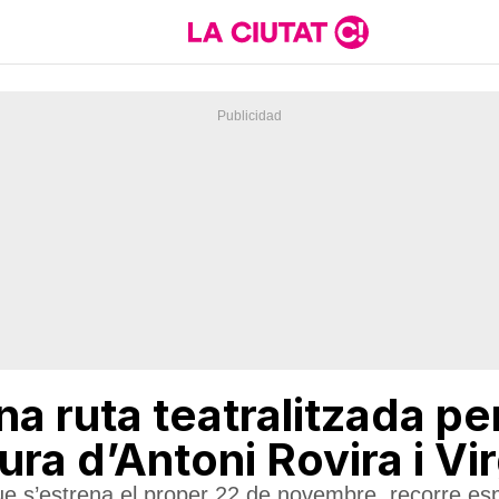
a ruta teatralitzada pe
ura d’Antoni Rovira i Vir
que s’estrena el proper 22 de novembre, recorre esp