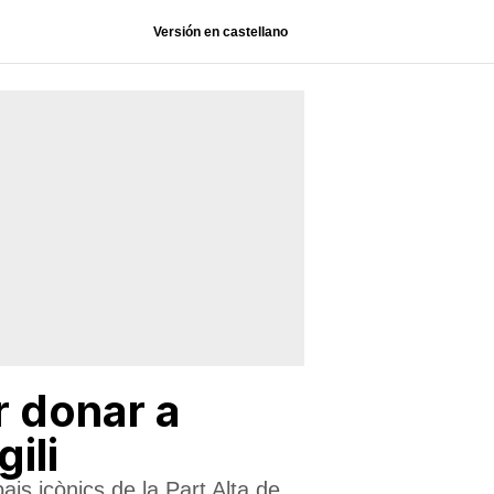
Versión en castellano
r donar a
gili
ais icònics de la Part Alta de