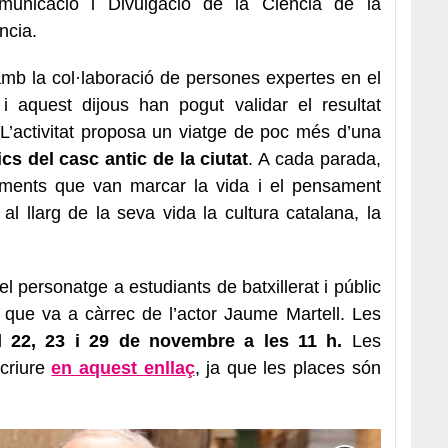
municació i Divulgació de la Ciència de la
ència.
amb la col·laboració de persones expertes en el
i aquest dijous han pogut validar el resultat
. L’activitat proposa un viatge de poc més d’una
s del casc antic de la ciutat
. A cada parada,
moments que van marcar la vida i el pensament
 al llarg de la seva vida la cultura catalana, la
l personatge a estudiants de batxillerat i públic
ó, que va a càrrec de l’actor Jaume Martell. Les
el
22, 23 i 29 de novembre a les 11 h.
Les
scriure
en aquest enllaç
, ja que les places són