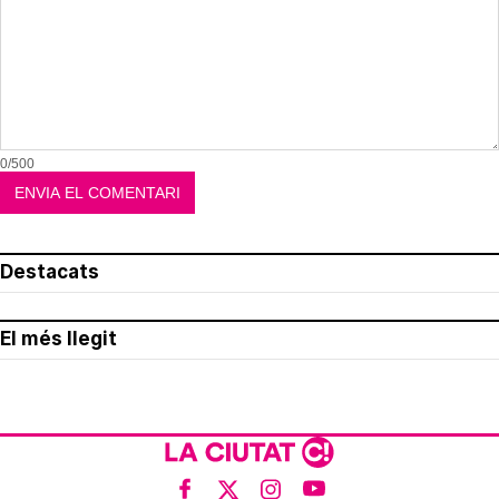
0/500
Destacats
El més llegit