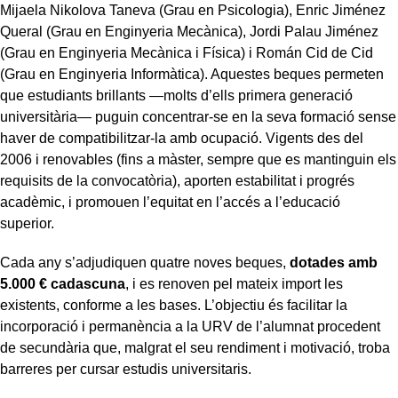
Mijaela Nikolova Taneva (Grau en Psicologia), Enric Jiménez
Queral (Grau en Enginyeria Mecànica), Jordi Palau Jiménez
(Grau en Enginyeria Mecànica i Física) i Román Cid de Cid
(Grau en Enginyeria Informàtica). Aquestes beques permeten
que estudiants brillants —molts d’ells primera generació
universitària— puguin concentrar-se en la seva formació sense
haver de compatibilitzar-la amb ocupació. Vigents des del
2006 i renovables (fins a màster, sempre que es mantinguin els
requisits de la convocatòria), aporten estabilitat i progrés
acadèmic, i promouen l’equitat en l’accés a l’educació
superior.
Cada any s’adjudiquen quatre noves beques,
dotades amb
5.000 € cadascuna
, i es renoven pel mateix import les
existents, conforme a les bases. L’objectiu és facilitar la
incorporació i permanència a la URV de l’alumnat procedent
de secundària que, malgrat el seu rendiment i motivació, troba
barreres per cursar estudis universitaris.