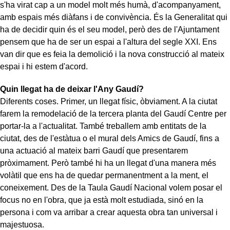
s'ha virat cap a un model molt més humà, d'acompanyament,
amb espais més diàfans i de convivència. És la Generalitat qui
ha de decidir quin és el seu model, però des de l'Ajuntament
pensem que ha de ser un espai a l'altura del segle XXI. Ens
van dir que es feia la demolició i la nova construcció al mateix
espai i hi estem d'acord.
Quin llegat ha de deixar l'Any Gaudí?
Diferents coses. Primer, un llegat físic, òbviament. A la ciutat
farem la remodelació de la tercera planta del Gaudí Centre per
portar-la a l'actualitat. També treballem amb entitats de la
ciutat, des de l'estàtua o el mural dels Amics de Gaudí, fins a
una actuació al mateix barri Gaudí que presentarem
pròximament. Però també hi ha un llegat d'una manera més
volàtil que ens ha de quedar permanentment a la ment, el
coneixement. Des de la Taula Gaudí Nacional volem posar el
focus no en l'obra, que ja està molt estudiada, sinó en la
persona i com va arribar a crear aquesta obra tan universal i
majestuosa.