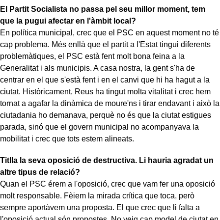
El Partit Socialista no passa pel seu millor moment, tem
que la pugui afectar en l'àmbit local?
En política municipal, crec que el PSC en aquest moment no té
cap problema. Més enllà que el partit a l'Estat tingui diferents
problemàtiques, el PSC està fent molt bona feina a la
Generalitat i als municipis. A casa nostra, la gent s'ha de
centrar en el que s'està fent i en el canvi que hi ha hagut a la
ciutat. Històricament, Reus ha tingut molta vitalitat i crec hem
tornat a agafar la dinàmica de moure'ns i tirar endavant i això la
ciutadania ho demanava, perquè no és que la ciutat estigues
parada, sinó que el govern municipal no acompanyava la
mobilitat i crec que tots estem alineats.
Titlla la seva oposició de destructiva. Li hauria agradat un
altre tipus de relació?
Quan el PSC érem a l'oposició, crec que vam fer una oposició
molt responsable. Fèiem la mirada crítica que toca, però
sempre aportàvem una proposta. El que crec que li falta a
l'oposició actual són propostes. No veig cap model de ciutat en