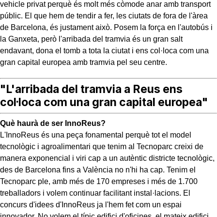
vehicle privat perquè és molt més còmode anar amb transport
públic. El que hem de tendir a fer, les ciutats de fora de l'àrea
de Barcelona, és justament això. Posem la força en l'autobús i
la Ganxeta, però l'arribada del tramvia és un gran salt
endavant, dona el tomb a tota la ciutat i ens col·loca com una
gran capital europea amb tramvia pel seu centre.
"L'arribada del tramvia a Reus ens
col·loca com una gran capital europea"
Què haurà de ser InnoReus?
L'InnoReus és una peça fonamental perquè tot el model
tecnològic i agroalimentari que tenim al Tecnoparc creixi de
manera exponencial i viri cap a un autèntic districte tecnològic,
des de Barcelona fins a València no n'hi ha cap. Tenim el
Tecnoparc ple, amb més de 170 empreses i més de 1.700
treballadors i volem continuar facilitant instal·lacions. El
concurs d'idees d'InnoReus ja l'hem fet com un espai
innovador. No volem el típic edifici d'oficines, el mateix edifici