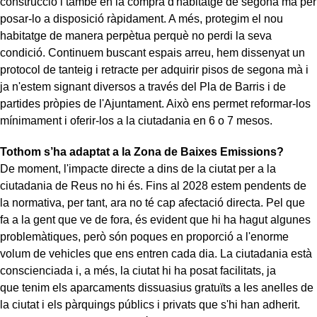
construcció i també en la compra d'habitatge de segona mà per
posar-lo a disposició ràpidament. A més, protegim el nou
habitatge de manera perpètua perquè no perdi la seva
condició. Continuem buscant espais arreu, hem dissenyat un
protocol de tanteig i retracte per adquirir pisos de segona mà i
ja n'estem signant diversos a través del Pla de Barris i de
partides pròpies de l'Ajuntament. Això ens permet reformar-los
mínimament i oferir-los a la ciutadania en 6 o 7 mesos.
Tothom s’ha adaptat a la Zona de Baixes Emissions?
De moment, l'impacte directe a dins de la ciutat per a la
ciutadania de Reus no hi és. Fins al 2028 estem pendents de
la normativa, per tant, ara no té cap afectació directa. Pel que
fa a la gent que ve de fora, és evident que hi ha hagut algunes
problemàtiques, però són poques en proporció a l'enorme
volum de vehicles que ens entren cada dia. La ciutadania està
conscienciada i, a més, la ciutat hi ha posat facilitats, ja
que tenim els aparcaments dissuasius gratuïts a les anelles de
la ciutat i els pàrquings públics i privats que s'hi han adherit.