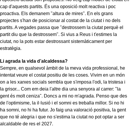
cap d'aquests partits. És una oposició molt reactiva i poc
proactiva. Els demanem "altura de mires". En els grans
projectes s'han de posicionar al costat de la ciutat i no dels
partits. A vegades passa que "destrossem la ciutat perquè el
partit diu que la destrossem". Si vius a Reus i t'estimes la
ciutat, no la pots estar destrossant sistemàticament per
estratègia.
Li agrada la vida d’alcaldessa?
Sempre, en qualsevol àmbit de la meva vida professional, he
intentat veure el costat positiu de les coses. Vivim en un món
on a les xarxes socials sembla que s'imposa l'odi, la tristesa i
la grisor... Com em deia l'altre dia una senyora al carrer: "la
gent és molt ceniza". Doncs a mi no m'agrada. Penso que des
de l'optimisme, la il·lusió i el somni es treballa millor. Si no hi
ha somni, no hi ha futur. Jo faig una valoració positiva, la gent
que no té alegria i que no s'estima la ciutat no pot optar a ser
alcaldable de res el 2027.