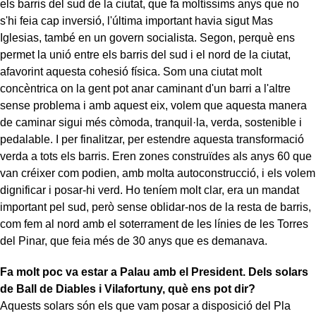
els barris del sud de la ciutat, que fa moltíssims anys que no
s'hi feia cap inversió, l'última important havia sigut Mas
Iglesias, també en un govern socialista. Segon, perquè ens
permet la unió entre els barris del sud i el nord de la ciutat,
afavorint aquesta cohesió física. Som una ciutat molt
concèntrica on la gent pot anar caminant d'un barri a l'altre
sense problema i amb aquest eix, volem que aquesta manera
de caminar sigui més còmoda, tranquil·la, verda, sostenible i
pedalable. I per finalitzar, per estendre aquesta transformació
verda a tots els barris. Eren zones construïdes als anys 60 que
van créixer com podien, amb molta autoconstrucció, i els volem
dignificar i posar-hi verd. Ho teníem molt clar, era un mandat
important pel sud, però sense oblidar-nos de la resta de barris,
com fem al nord amb el soterrament de les línies de les Torres
del Pinar, que feia més de 30 anys que es demanava.
Fa molt poc va estar a Palau amb el President. Dels solars
de Ball de Diables i Vilafortuny, què ens pot dir?
Aquests solars són els que vam posar a disposició del Pla