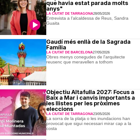
que havia estat parada molts
anys"
LA CIUTAT DE TARRAGONA
28/05/2026
Entrevista a l'alcaldessa de Reus, Sandra
Guaita
Gaudí més enllà de la Sagrada
Família
LA CIUTAT DE BARCELONA
27/05/2026
Obres menys conegudes de l'arquitecte
reusenc que meravellen a tothom
Objectiu Altafulla 2027: Focus a
Baix a Mar i canvis importants a
les llistes per les pròximes
eleccions
LA CIUTAT DE TARRAGONA
23/05/2026
La sorra de la platja o les inundacions han
provocat que sigui necessari mirar cap a la
costa