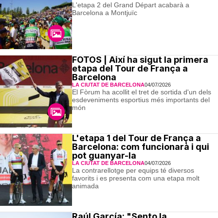
L'etapa 2 del Grand Départ acabarà a
Barcelona a Montjuïc
FOTOS | Així ha sigut la primera
etapa del Tour de França a
Barcelona
LA CIUTAT DE BARCELONA
04/07/2026
El Fòrum ha acollit el tret de sortida d'un dels
esdeveniments esportius més importants del
món
L'etapa 1 del Tour de França a
Barcelona: com funcionarà i qui
pot guanyar-la
LA CIUTAT DE BARCELONA
04/07/2026
La contrarellotge per equips té diversos
favorits i es presenta com una etapa molt
animada
Raúl García: "Sento la