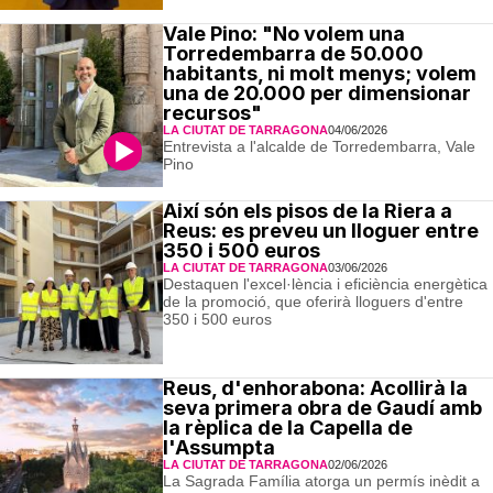
Vale Pino: "No volem una
Torredembarra de 50.000
habitants, ni molt menys; volem
una de 20.000 per dimensionar
recursos"
LA CIUTAT DE TARRAGONA
04/06/2026
Entrevista a l'alcalde de Torredembarra, Vale
Pino
Així són els pisos de la Riera a
Reus: es preveu un lloguer entre
350 i 500 euros
LA CIUTAT DE TARRAGONA
03/06/2026
Destaquen l'excel·lència i eficiència energètica
de la promoció, que oferirà lloguers d'entre
350 i 500 euros
Reus, d'enhorabona: Acollirà la
seva primera obra de Gaudí amb
la rèplica de la Capella de
l'Assumpta
LA CIUTAT DE TARRAGONA
02/06/2026
La Sagrada Família atorga un permís inèdit a