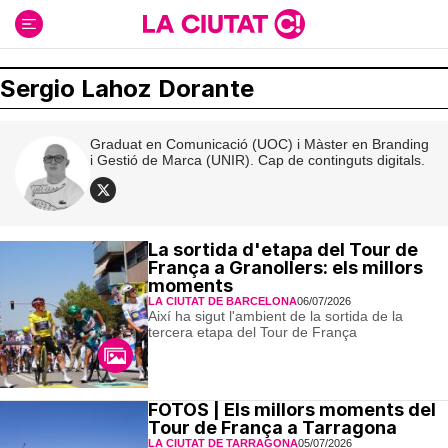
Ir
al
contenido
Sergio Lahoz Dorante
Graduat en Comunicació (UOC) i Màster en Branding
i Gestió de Marca (UNIR). Cap de continguts digitals.
La sortida d'etapa del Tour de
França a Granollers: els millors
moments
LA CIUTAT DE BARCELONA
06/07/2026
Així ha sigut l'ambient de la sortida de la
tercera etapa del Tour de França
FOTOS | Els millors moments del
Tour de França a Tarragona
LA CIUTAT DE TARRAGONA
05/07/2026