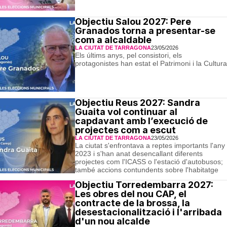
Objectiu Salou 2027: Pere
Granados torna a presentar-se
com a alcaldable
LA CIUTAT DE TARRAGONA
23/05/2026
Els últims anys, pel consistori, els
protagonistes han estat el Patrimoni i la Cultura
Objectiu Reus 2027: Sandra
Guaita vol continuar al
capdavant amb l’execució de
projectes com a escut
LA CIUTAT DE TARRAGONA
23/05/2026
La ciutat s'enfrontava a reptes importants l'any
2023 i s'han anat desencallant diferents
projectes com l'ICASS o l'estació d'autobusos;
també accions contundents sobre l'habitatge
Objectiu Torredembarra 2027:
Les obres del nou CAP, el
contracte de la brossa, la
desestacionalització i l'arribada
d'un nou alcalde