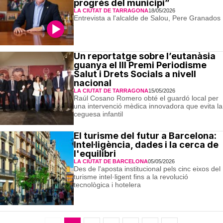
progrés del municipi”
LA CIUTAT DE TARRAGONA
18/05/2026
Entrevista a l'alcalde de Salou, Pere Granados
Un reportatge sobre l’eutanàsia
guanya el III Premi Periodisme
Salut i Drets Socials a nivell
nacional
LA CIUTAT DE TARRAGONA
15/05/2026
Raúl Cosano Romero obté el guardó local per
una intervenció mèdica innovadora que evita la
ceguesa infantil
El turisme del futur a Barcelona:
Intel·ligència, dades i la cerca de
l'equilibri
LA CIUTAT DE BARCELONA
05/05/2026
Des de l'aposta institucional pels cinc eixos del
turisme intel·ligent fins a la revolució
tecnològica i hotelera