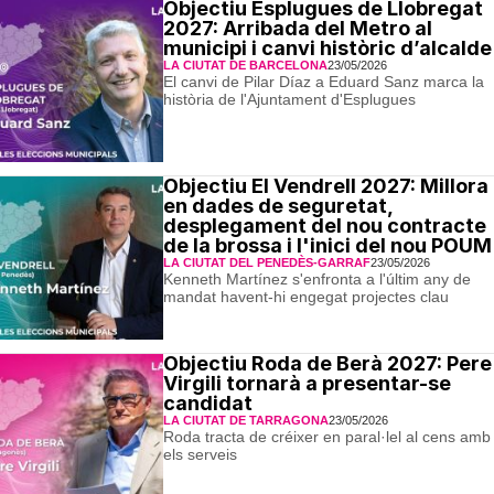
Objectiu Esplugues de Llobregat
2027: Arribada del Metro al
municipi i canvi històric d’alcalde
LA CIUTAT DE BARCELONA
23/05/2026
El canvi de Pilar Díaz a Eduard Sanz marca la
història de l'Ajuntament d'Esplugues
Objectiu El Vendrell 2027: Millora
en dades de seguretat,
desplegament del nou contracte
de la brossa i l'inici del nou POUM
LA CIUTAT DEL PENEDÈS-GARRAF
23/05/2026
Kenneth Martínez s'enfronta a l'últim any de
mandat havent-hi engegat projectes clau
Objectiu Roda de Berà 2027: Pere
Virgili tornarà a presentar-se
candidat
LA CIUTAT DE TARRAGONA
23/05/2026
Roda tracta de créixer en paral·lel al cens amb
els serveis