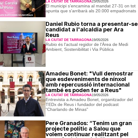
LA CIUTAT DE TARRAGONA
23/05/2026
El municipi s'encamina al mandat 27-31 on tot
apunta que s'arribarà als 20.000 empadronats
Daniel Rubio torna a presentar-se
candidat a l'alcaldia per Ara
Reus
LA CIUTAT DE TARRAGONA
19/05/2026
Rubio és l'actual regidor de l'Àrea de Medi
Ambient, Sostenibilitat i Via Pública
Amadeu Bonet: "Vull demostrar
que esdeveniments de nínxol
amb repercussió internacional
també es poden fer a Reus"
LA CIUTAT DE TARRAGONA
19/05/2026
Entrevista a Amadeu Bonet, organitzador del
TEDx de Reus i fundador del podcast
“Charlando de Minas"
Pere Granados: “Tenim un gran
projecte polític a Salou que
volem continuar realitzant pel