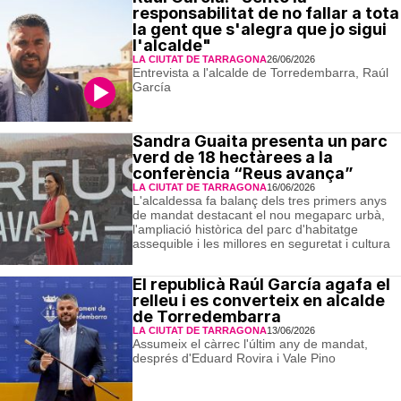
responsabilitat de no fallar a tota
la gent que s'alegra que jo sigui
l'alcalde"
LA CIUTAT DE TARRAGONA
26/06/2026
Entrevista a l'alcalde de Torredembarra, Raúl
García
Sandra Guaita presenta un parc
verd de 18 hectàrees a la
conferència “Reus avança”
LA CIUTAT DE TARRAGONA
16/06/2026
L'alcaldessa fa balanç dels tres primers anys
de mandat destacant el nou megaparc urbà,
l'ampliació històrica del parc d'habitatge
assequible i les millores en seguretat i cultura
El republicà Raúl García agafa el
relleu i es converteix en alcalde
de Torredembarra
LA CIUTAT DE TARRAGONA
13/06/2026
Assumeix el càrrec l'últim any de mandat,
després d'Eduard Rovira i Vale Pino