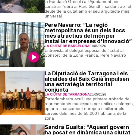
la Fundació Gresol i a l'Ajuntament per
construir l'obra al Parc Gandhi, saldant així el
deute de la ciutat amb el seu arquitecte més
universal
Pere Navarro: “La regió
metropolitana és un dels llocs
més atractius del món per
instal·lar empreses d'innovació”
LA CIUTAT DE BARCELONA
01/06/2026
Entrevista al delegat especial de l'Estat al
Consorci de la Zona Franca, Pere Navarro
La Diputació de Tarragona i els
alcaldes del Baix Gaià impulsen
una estratègia territorial
conjunta
LA CIUTAT DE TARRAGONA
28/05/2026
Torredembarra acull una primera trobada de
representants municipals per unificar esforços,
optar a finançament europeu i millorar els
serveis dels més de 55.000 habitants de la
zona
Sandra Guaita: "Aquest govern
ha posat en dinàmica una ciutat