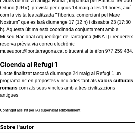
i vides de mar a l’antiga Roma", impartida per Patricia Terrado
Ortuño (URV), prevista per dijous 14 maig a les 19 hores; així
com la visita teatralitzada "Tiberius, comerciant pel Mare
Nostrum" que es farà diumenge 17 (12 h) i dissabte 23 (17:30
h). Aquesta última està coordinada conjuntament amb el
Museu Nacional Arqueològic de Tarragona (MNAT) i requereix
reserva prèvia via correu electrònic
museuport@porttarragona.cat o trucant al telèfon 977 259 434.
Cloenda al Refugi 1
L’acte finalitzat tancarà diumenge 24 maig al Refugi 1 un
programa ric en propostes vinculades tant als
valors culturals
romans
com als seus vincles amb altres civilitzacions
antigues.
Contingut assistit per IA i supervisat editorialment
Sobre l'autor