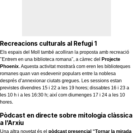
Recreacions culturals al Refugi 1
Els espais del Moll també acolliran la proposta amb recreació
"Entrem en una biblioteca romana", a càrrec del
Projecte
Phoenix
. Aquesta activitat mostrarà com eren les biblioteques
romanes quan van esdevenir populars entre la noblesa
després d’annexionar ciutats gregues. Les sessions estan
previstes divendres 15 i 22 a les 19 hores; dissabtes 16 i 23 a
les 10 h i a les 16:30 h; així com diumenges 17 i 24 a les 10
hores.
Pòdcast en directe sobre mitologia clàssica
a l’Arxiu
Una altra novetat és el
pòdcast presencial “Tornar la mirada