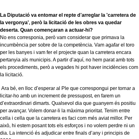
La Diputació va entomar el repte d’arreglar la 'carretera de
la vergonya', però la licitació de les obres va quedar
deserta. Quan començaran a actuar-hi?
No ens corresponia, però vam considerar que primava la
incumbència per sobre de la competència. Vam agafar el toro
per les banyes i vam fer el projecte quan la carretera encara
pertanyia als municipis. A partir d’aquí, no hem parat amb tots
els procediments, però a vegades hi pot haver incidències com
la licitació.
Ara bé, en lloc d’esperar al Ple que correspongui per tornar a
licitar-ho amb un increment de pressupost, en farem un
d’extraordinari dimarts. Qualsevol dia que guanyem és positiu
per avançar. Volem donar-li la màxima prioritat. Tenim entre
cella i cella que la carretera es faci com més aviat millor. Per
això, hi estem posant tots els esforços i no volem perdre ni un
dia. La intenció és adjudicar entre finals d’any i principis de