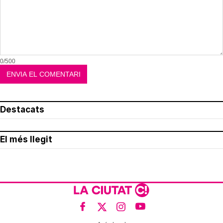
0/500
Destacats
El més llegit