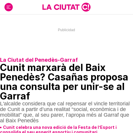
Ir
al
contenido
La Ciutat del Penedès-Garraf
Cunit marxarà del Baix
Penedès? Casañas proposa
una consulta per unir-se al
Garraf
L'alcalde considera que cal repensar el vincle territorial
de Cunit a partir d’una realitat “social, econòmica i de
mobilitat” que, al seu parer, l’apropa més al Garraf que
al Baix Penedès
Cunit celebra una nova edició de la Festa de l’Esport i
consolida el seu esperit esportiu i comunitari