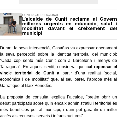
CONTINGUT RELACIONAT
L’alcalde de Cunit reclama al Govern
millores urgents en educació, salut i
mobilitat davant el creixement del
municipi
Durant la seva intervenció, Casañas va expressar obertament
la seva percepció sobre la identitat territorial del municipi:
“Cada cop sento més Cunit com a Barcelona i menys de
Tarragona”. En aquest sentit, considera que
cal repensar el
vincle territorial de Cunit a
partir d’una realitat “social,
econòmica i de mobilitat” que, al seu parer, l’apropa més al
Garraf que al Baix Penedès.
La proposta de consulta, explica l’alcalde, “pretén obrir un
debat participatiu sobre quin encaix administratiu i territorial és
més beneficiós per al municipi, i quin pot garantir un millor
accés als recursos, serveis i infraestructures”.