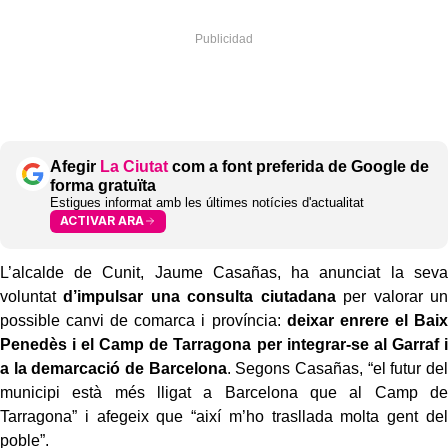
Afegir
La Ciutat
com a font preferida de Google de
forma gratuïta
Estigues informat amb les últimes notícies d'actualitat
ACTIVAR ARA
L’alcalde de Cunit, Jaume Casañas, ha anunciat la seva
voluntat
d’impulsar una consulta ciutadana
per valorar un
possible canvi de comarca i província:
deixar enrere el Baix
Penedès i el Camp de Tarragona per integrar-se al Garraf i
a la demarcació de Barcelona
. Segons Casañas, “el futur del
municipi està més lligat a Barcelona que al Camp de
Tarragona” i afegeix que “així m’ho trasllada molta gent del
poble”.