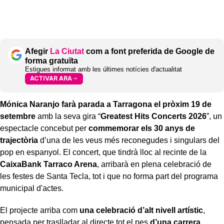
Afegir
La Ciutat
com a font preferida de Google de
forma gratuïta
Estigues informat amb les últimes notícies d'actualitat
ACTIVAR ARA
Mónica Naranjo farà parada a Tarragona el pròxim 19 de
setembre
amb la seva gira “
Greatest Hits Concerts 2026
”, un
espectacle concebut per
commemorar els 30 anys de
trajectòria
d’una de les veus més reconegudes i singulars del
pop en espanyol. El concert, que tindrà lloc al recinte de la
CaixaBank Tarraco Arena
, arribarà en plena celebració de
les festes de Santa Tecla, tot i que no forma part del programa
municipal d'actes.
El projecte arriba com
una celebració d’alt nivell artístic
,
pensada per traslladar al directe tot el pes
d’una carrera