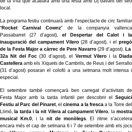
de la Vila que acabarà amb una festa amb Dj davant del seu
local.
La programa festiu continuarà amb l’espectacle de circ familiar
“
Rocket Carnival Cownz
” de la companyia vallenca
Passabarret (27 d’agost),
el Despertar del Calot i la
inauguració del campament Vilero
(28 d’agost), i el
pregó
de la Festa Major a càrrec de Pere Navarro
(29 d’agost).
La
32a Nit del Foc
(30 d’agost), el
Vermut Vilero
i la
Diada
Castellera
amb els Xiquets de Cambrils, de Reus i del Serrallo
(31 d’agost) posaran el colofó a una setmana molt intensa i
especial.
El setembre també començarà ben carregat d’activitats de
Festa Major amb la tarda infantil per descobrir el
Seguici
Festiu al Parc del Pinaret
, el
cinema a la fresca
a la Torre del
Llimó,
la tarda i la nit Vilera al campament Vilero
, la
mostra
musical Km.0
, i la
nit de monòlegs
. El ritme s’accelera
encara més el cap de setmana 6 i 7 de setembre amb els jocs