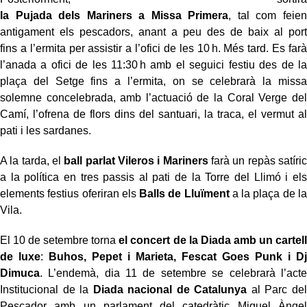
la Pujada dels Mariners a Missa Primera
, tal com feien
antigament els pescadors, anant a peu des de baix al port
fins a l’ermita per assistir a l’ofici de les 10 h. Més tard. Es farà
l’anada a ofici de les 11:30 h amb el seguici festiu des de la
plaça del Setge fins a l’ermita, on se celebrarà la missa
solemne concelebrada, amb l’actuació de la Coral Verge del
Camí, l’ofrena de flors dins del santuari, la traca, el vermut al
pati i les sardanes.
A la tarda, el
ball parlat Vileros i Mariners
farà un repàs satíric
a la política en tres passis al pati de la Torre del Llimó i els
elements festius oferiran els
Balls de Lluïment
a la plaça de la
Vila.
El 10 de setembre torna
el concert de la Diada amb un cartell
de luxe
:
Buhos, Pepet i Marieta, Fescat Goes Punk i Dj
Dimuca
. L’endemà, dia 11 de setembre se celebrarà l’acte
Institucional de la
Diada nacional de Catalunya
al Parc del
Pescador amb un parlament del catedràtic Miquel Àngel