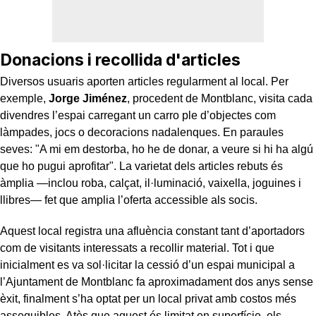
Donacions i recollida d'articles
Diversos usuaris aporten articles regularment al local. Per
exemple,
Jorge Jiménez
, procedent de Montblanc, visita cada
divendres l’espai carregant un carro ple d’objectes com
làmpades, jocs o decoracions nadalenques. En paraules
seves: "A mi em destorba, ho he de donar, a veure si hi ha algú
que ho pugui aprofitar". La varietat dels articles rebuts és
àmplia —inclou roba, calçat, il·luminació, vaixella, joguines i
llibres— fet que amplia l’oferta accessible als socis.
Aquest local registra una afluència constant tant d’aportadors
com de visitants interessats a recollir material. Tot i que
inicialment es va sol·licitar la cessió d’un espai municipal a
l’Ajuntament de Montblanc fa aproximadament dos anys sense
èxit, finalment s’ha optat per un local privat amb costos més
assequibles. Atès que aquest és limitat en superfície, els