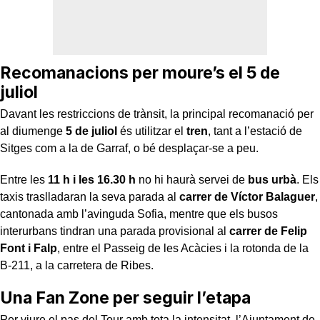
Recomanacions per moure’s el 5 de
juliol
Davant les restriccions de trànsit, la principal recomanació per
al diumenge
5 de juliol
és utilitzar el
tren
, tant a l’estació de
Sitges com a la de Garraf, o bé desplaçar-se a peu.
Entre les
11 h i les 16.30 h
no hi haurà servei de
bus urbà
. Els
taxis traslladaran la seva parada al
carrer de Víctor Balaguer
,
cantonada amb l’avinguda Sofia, mentre que els busos
interurbans tindran una parada provisional al
carrer de Felip
Font i Falp
, entre el Passeig de les Acàcies i la rotonda de la
B-211, a la carretera de Ribes.
Una Fan Zone per seguir l’etapa
Per viure el pas del Tour amb tota la intensitat, l’Ajuntament de