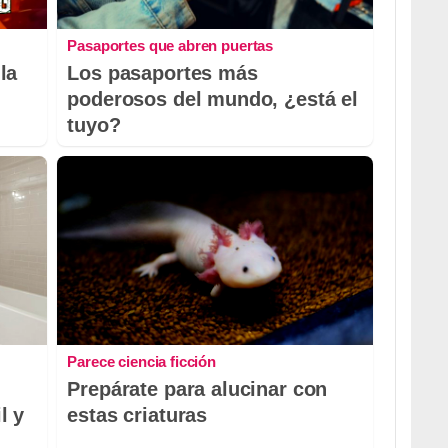
Pasaportes que abren puertas
la
Los pasaportes más
poderosos del mundo, ¿está el
tuyo?
Parece ciencia ficción
Prepárate para alucinar con
l y
estas criaturas