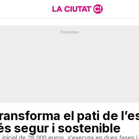
ransforma el pati de l’e
s segur i sostenible
 inicial de 28.000 euros, s’executa en dues fases i