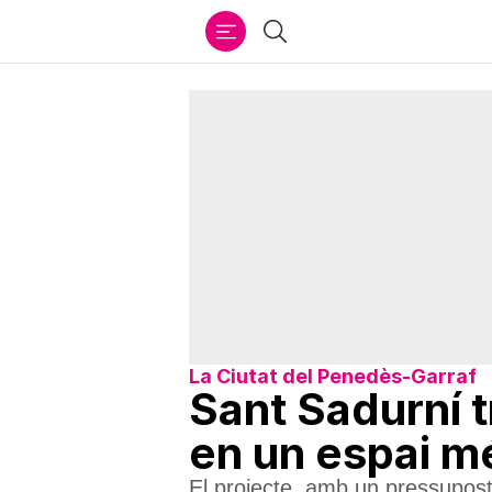
Ir
Cercar
al
contenido
La Ciutat del Penedès-Garraf
Sant Sadurní t
en un espai mé
El projecte, amb un pressupost