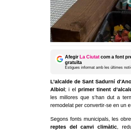
Afegir
La Ciutat
com a font pr
gratuïta
Estigues informat amb les últimes notíc
L’alcalde de Sant Sadurní d'Ano
Albiol
; i el
primer tinent d’alc
les millores que s’han dut a te
remodelat per convertir-se en un e
Segons fonts municipals, les obr
reptes del canvi climàtic
, red