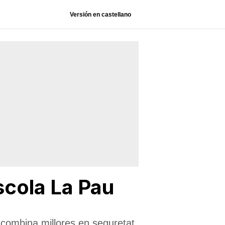
Versión en castellano
scola La Pau
 combina millores en seguretat,