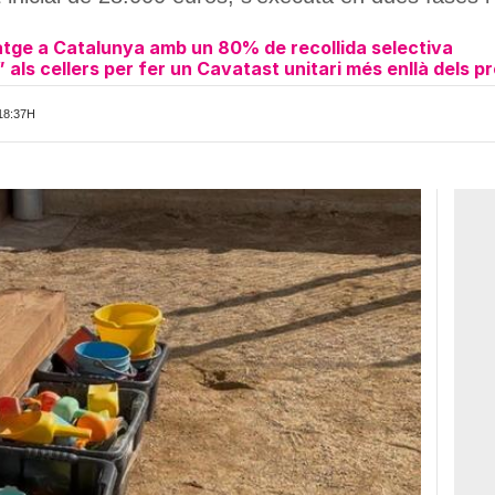
latge a Catalunya amb un 80% de recollida selectiva
als cellers per fer un Cavatast unitari més enllà dels p
18:37H