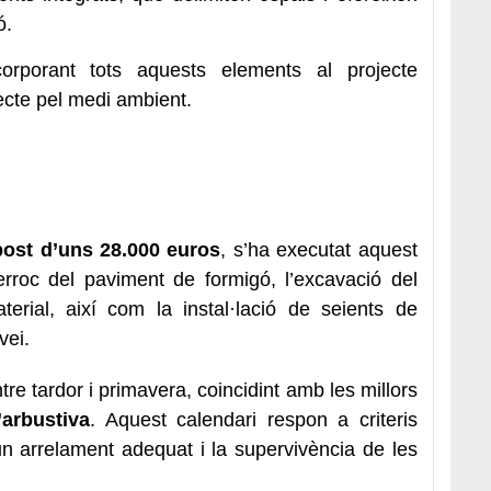
ó.
ncorporant tots aquests elements al projecte
ecte pel medi ambient.
ost d’uns 28.000 euros
, s’ha executat aquest
erroc del paviment de formigó, l’excavació del
terial, així com la instal·lació de seients de
vei.
re tardor i primavera, coincidint amb les millors
l’arbustiva
. Aquest calendari respon a criteris
un arrelament adequat i la supervivència de les