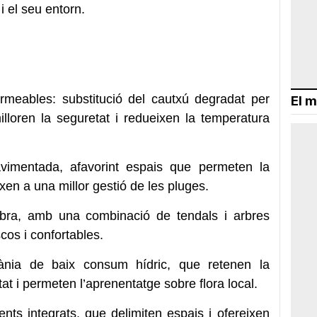
i el seu entorn.
rmeables: substitució del cautxú degradat per
El m
illoren la seguretat i redueixen la temperatura
avimentada, afavorint espais que permeten la
eixen a una millor gestió de les pluges.
bra, amb una combinació de tendals i arbres
cos i confortables.
rània de baix consum hídric, que retenen la
tat i permeten l’aprenentatge sobre flora local.
nts integrats, que delimiten espais i ofereixen