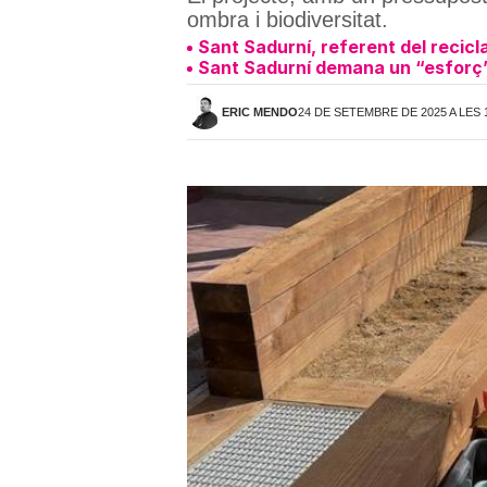
ombra i biodiversitat.
Sant Sadurní, referent del recic
Sant Sadurní demana un “esforç” 
ERIC MENDO
24 DE SETEMBRE DE 2025 A LES 