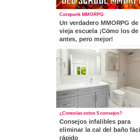
Corepunk MMORPG
Un verdadero MMORPG de 
vieja escuela ¡Cómo los de
antes, pero mejor!
¿Conocías estos 5 consejos?
Consejos infalibles para
eliminar la cal del baño fáci
rápido