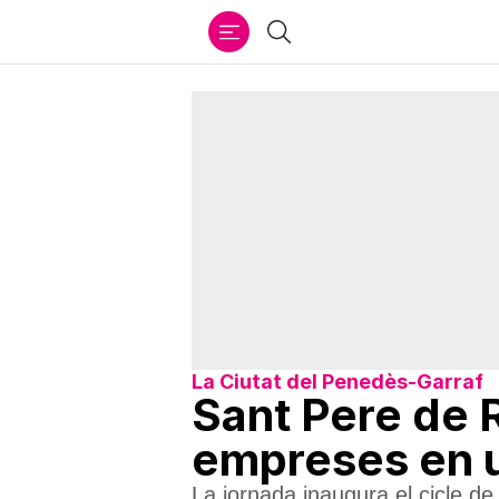
Ir
Cercar
al
contenido
La Ciutat del Penedès-Garraf
Sant Pere de 
empreses en u
La jornada inaugura el cicle d