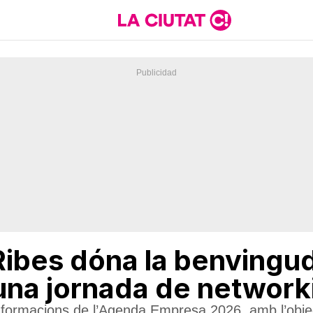
Ribes dóna la benvingu
na jornada de network
e formacions de l’Agenda Empresa 2026, amb l’obje