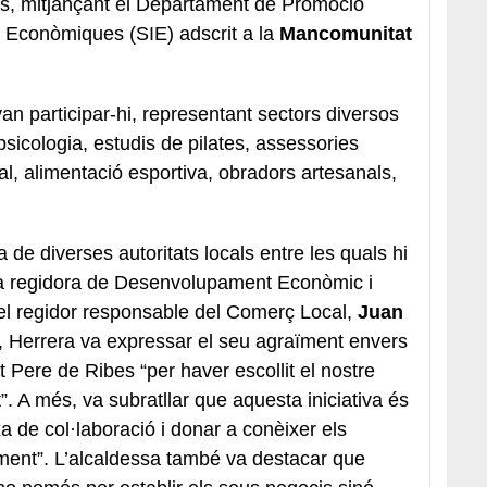
es, mitjançant el Departament de Promoció
es Econòmiques (SIE) adscrit a la
Mancomunitat
an participar-hi, representant sectors diversos
sicologia, estudis de pilates, assessories
l, alimentació esportiva, obradors artesanals,
 de diverses autoritats locals entre les quals hi
la regidora de Desenvolupament Econòmic i
 el regidor responsable del Comerç Local,
Juan
ó, Herrera va expressar el seu agraïment envers
 Pere de Ribes “per haver escollit el nostre
at”. A més, va subratllar que aquesta iniciativa és
a de col·laboració i donar a conèixer els
ament”. L’alcaldessa també va destacar que