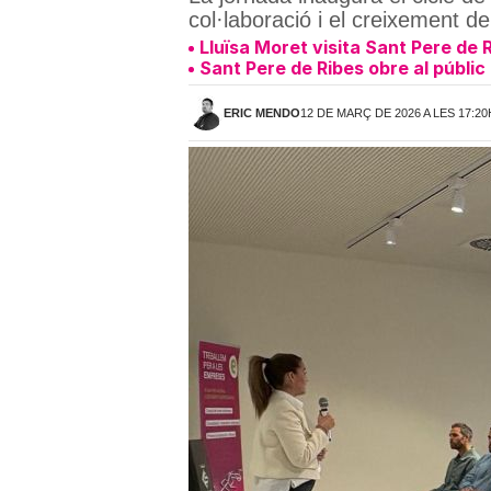
col·laboració i el creixement de
Lluïsa Moret visita Sant Pere de 
Sant Pere de Ribes obre al públic
ERIC MENDO
12 DE MARÇ DE 2026 A LES 17:20