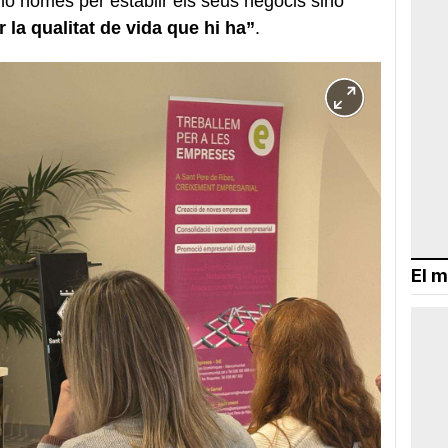
no només per establir els seus negocis sinó
r la qualitat de vida que hi ha”
.
El m