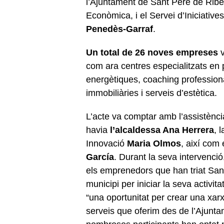
l’Ajuntament de Sant Pere de Rib
Econòmica, i el Servei d’Iniciativ
Penedès-Garraf
.
Un total de 26 noves empreses
v
com ara centres especialitzats en p
energètiques, coaching professiona
immobiliàries i serveis d’estètica.
L’acte va comptar amb l’assistència
havia
l’alcaldessa Ana Herrera
, 
Innovació
Maria Olmos
, així com
García
. Durant la seva intervenci
els emprenedors que han triat Sant
municipi per iniciar la seva activit
“una oportunitat per crear una xarx
serveis que oferim des de l’Ajunt