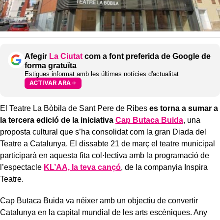
Afegir
La Ciutat
com a font preferida de Google de
forma gratuïta
Estigues informat amb les últimes notícies d'actualitat
ACTIVAR ARA
El Teatre La Bòbila de Sant Pere de Ribes
es torna a sumar a
la tercera edició de la iniciativa
Cap Butaca Buida
, una
proposta cultural que s’ha consolidat com la gran Diada del
Teatre a Catalunya. El dissabte 21 de març el teatre municipal
participarà en aquesta fita col·lectiva amb la programació de
l’espectacle
KL’AA, la teva cançó
, de la companyia Inspira
Teatre.
Cap Butaca Buida va néixer amb un objectiu de convertir
Catalunya en la capital mundial de les arts escèniques. Any