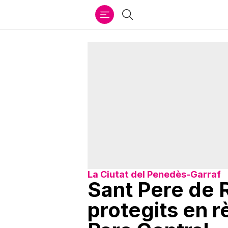
Ir
Cercar
al
contenido
La Ciutat del Penedès-Garraf
Sant Pere de 
protegits en r