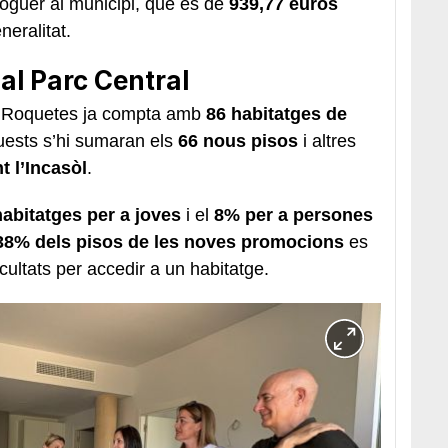
lloguer al municipi, que és de
939,77 euros
eralitat.
al Parc Central
es Roquetes ja compta amb
86 habitatges de
uests s’hi sumaran els
66 nous pisos
i altres
t l’Incasòl
.
abitatges per a joves
i el
8% per a persones
38% dels pisos de les noves promocions
es
cultats per accedir a un habitatge.