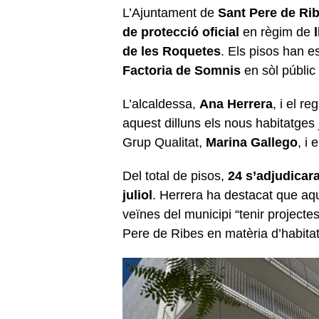
L’Ajuntament de
Sant Pere de Ri
de protecció oficial
en règim de
de les Roquetes
. Els pisos han es
Factoria de Somnis
en sòl públic
L’alcaldessa,
Ana Herrera
, i el r
aquest dilluns els nous habitatges
Grup Qualitat,
Marina Gallego
, i 
Del total de pisos,
24 s’adjudicar
juliol
. Herrera ha destacat que aq
veïnes del municipi “tenir projectes
Pere de Ribes en matèria d’habita