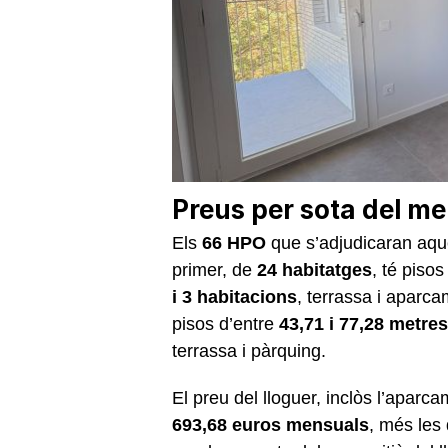
Preus per sota del me
Els
66 HPO
que s’adjudicaran aque
primer, de
24 habitatges
, té piso
i 3 habitacions
, terrassa i aparc
pisos d’entre
43,71 i 77,28 metre
terrassa i pàrquing.
El preu del lloguer, inclòs l’aparca
693,68 euros mensuals
, més les