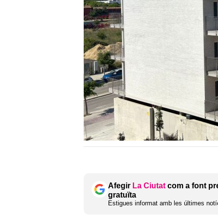
Afegir
La Ciutat
com a font pr
gratuïta
Estigues informat amb les últimes notíc