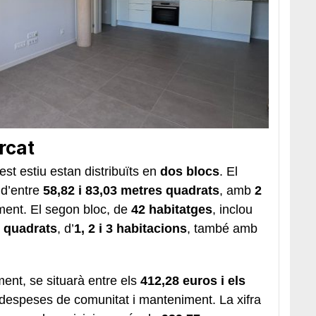
rcat
st estiu estan distribuïts en
dos blocs
. El
s d’entre
58,82 i 83,03 metres quadrats
, amb
2
ament. El segon bloc, de
42 habitatges
, inclou
s quadrats
, d’
1, 2 i 3 habitacions
, també amb
ment, se situarà entre els
412,28 euros i els
 despeses de comunitat i manteniment. La xifra