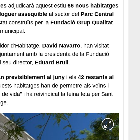
bes
adjudicarà aquest estiu
66 nous habitatges
lloguer assequible
al sector del
Parc Central
tat construïts per la
Fundació Grup Qualitat
i
 municipal.
egidor d’Habitatge,
David Navarro
, han visitat
 juntament amb la presidenta de la Fundació
el seu director,
Eduard Brull
.
an previsiblement al juny
i els
42 restants al
uests habitatges han de permetre als veïns i
 de vida” i ha reivindicat la feina feta per Sant
tge.