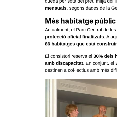
queda per sota del preu mitjà del 
mensuals
, segons dades de la Gen
Més habitatge públic 
Actualment, el Parc Central de l
protecció oficial finalitzats
. A aq
86 habitatges que està construin
El consistori reserva el
30% dels h
amb discapacitat
. En conjunt, el
destinen a col·lectius amb més difi