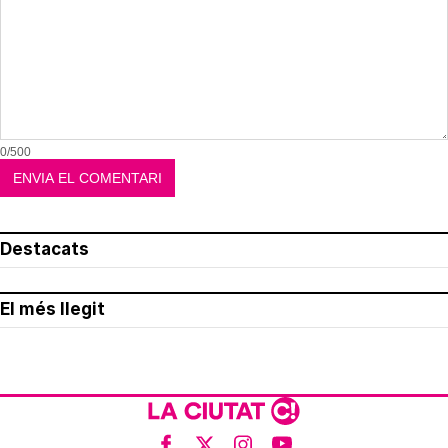
0/500
Destacats
El més llegit