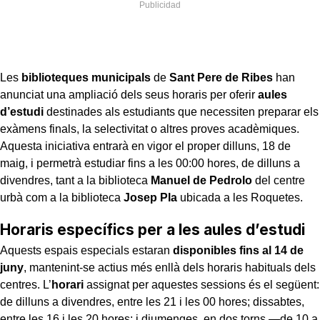
Les
biblioteques municipals
de
Sant Pere de Ribes
han
anunciat una ampliació dels seus horaris per oferir
aules
d’estudi
destinades als estudiants que necessiten preparar els
exàmens finals, la selectivitat o altres proves acadèmiques.
Aquesta iniciativa entrarà en vigor el proper dilluns, 18 de
maig, i permetrà estudiar fins a les 00:00 hores, de dilluns a
divendres, tant a la biblioteca
Manuel de Pedrolo
del centre
urbà com a la biblioteca
Josep Pla
ubicada a les Roquetes.
Horaris específics per a les aules d’estudi
Aquests espais especials estaran
disponibles fins al 14 de
juny
, mantenint-se actius més enllà dels horaris habituals dels
centres. L’
horari
assignat per aquestes sessions és el següent:
de dilluns a divendres, entre les 21 i les 00 hores; dissabtes,
entre les 16 i les 20 hores; i diumenges, en dos torns —de 10 a