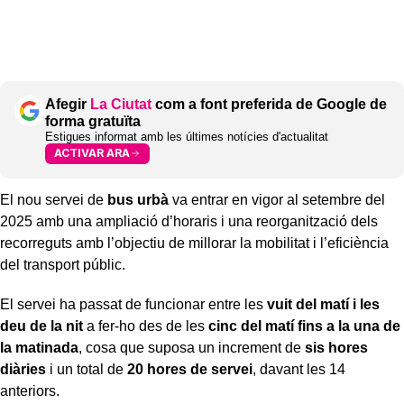
Afegir
La Ciutat
com a font preferida de Google de
forma gratuïta
Estigues informat amb les últimes notícies d'actualitat
ACTIVAR ARA
El nou servei de
bus urbà
va entrar en vigor al setembre del
2025 amb una ampliació d’horaris i una reorganització dels
recorreguts amb l’objectiu de millorar la mobilitat i l’eficiència
del transport públic.
El servei ha passat de funcionar entre les
vuit del matí i les
deu de la nit
a fer-ho des de les
cinc del matí fins a la una de
la matinada
, cosa que suposa un increment de
sis hores
diàries
i un total de
20 hores de servei
, davant les 14
anteriors.