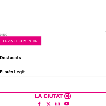
0/500
Destacats
El més llegit