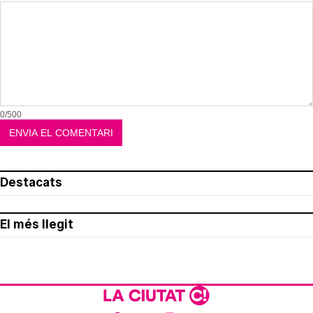
0/500
Destacats
El més llegit