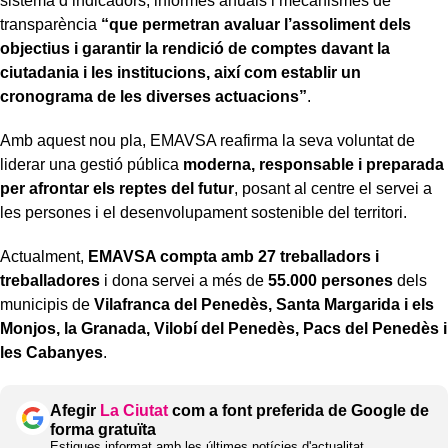
sistema d’indicadors, informes anuals i mecanismes de
transparència
“que permetran avaluar l’assoliment dels
objectius i garantir la rendició de comptes davant la
ciutadania i les institucions, així com establir un
cronograma de les diverses actuacions”
.
Amb aquest nou pla, EMAVSA reafirma la seva voluntat de
liderar una gestió pública
moderna, responsable i preparada
per afrontar els reptes del futur
, posant al centre el servei a
les persones i el desenvolupament sostenible del territori.
Actualment,
EMAVSA compta amb 27 treballadors i
treballadores
i dona servei a més de
55.000 persones
dels
municipis de
Vilafranca del Penedès, Santa Margarida i els
Monjos, la Granada, Vilobí del Penedès, Pacs del Penedès i
les Cabanyes
.
Afegir
La Ciutat
com a font preferida de Google de
forma gratuïta
Estigues informat amb les últimes notícies d'actualitat