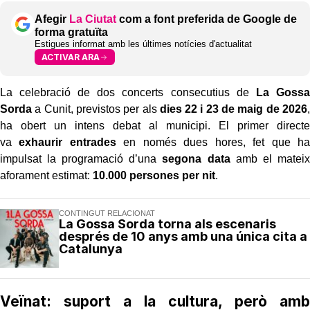
Afegir
La Ciutat
com a font preferida de Google de
forma gratuïta
Estigues informat amb les últimes notícies d'actualitat
ACTIVAR ARA
La celebració de dos concerts consecutius de
La Gossa
Sorda
a Cunit, previstos per als
dies 22 i 23 de maig de 2026
,
ha obert un intens debat al municipi. El primer directe
va
exhaurir entrades
en només dues hores, fet que ha
impulsat la programació d’una
segona data
amb el mateix
aforament estimat:
10.000 persones per nit
.
CONTINGUT RELACIONAT
La Gossa Sorda torna als escenaris
després de 10 anys amb una única cita a
Catalunya
Veïnat: suport a la cultura, però amb