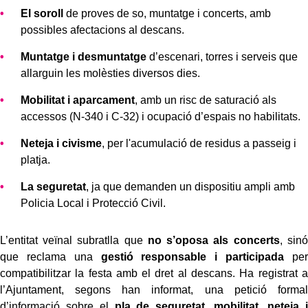
El soroll
de proves de so, muntatge i concerts, amb
possibles afectacions al descans.
Muntatge i desmuntatge
d’escenari, torres i serveis que
allarguin les molèsties diversos dies.
Mobilitat i aparcament
, amb un risc de saturació als
accessos (N-340 i C-32) i ocupació d’espais no habilitats.
Neteja i civisme
, per l'acumulació de residus a passeig i
platja.
La seguretat
, ja que demanden un dispositiu ampli amb
Policia Local i Protecció Civil.
L’entitat veïnal subratlla que
no s’oposa als concerts
, sinó
que reclama una
gestió responsable i participada
per
compatibilitzar la festa amb el dret al descans. Ha registrat a
l’Ajuntament, segons han informat, una petició formal
d’informació sobre el
pla de seguretat, mobilitat, neteja i