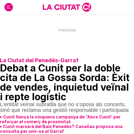
Ir
al
contenido
La Ciutat del Penedès-Garraf
Debat a Cunit per la doble
cita de La Gossa Sorda: Èxit
de vendes, inquietud veïnal
i repte logístic
L’entitat veïnal subratlla que no s’oposa als concerts,
sinó que reclama una gestió responsable i participada
Cunit llança la cinquena campanya de 'Xecs Cunit' per
reforçar el comerç de proximitat
Cunit marxarà del Baix Penedès? Casañas proposa una
consulta per unir-se al Garraf