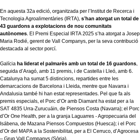
En aquesta 32a edició, organitzada per l’Institut de Recerca i
Tecnologia Agroalimentàries (IRTA),
s’han atorgat un total de
43 guardons a explotacions de nou comunitats
autònomes
. El Premi Especial IRTA 2025 s’ha atorgat a Josep
Maria Rodié, gerent de Vall Companys, per la seva contribució
destacada al sector porcí.
Galícia
ha liderat el palmarès amb un total de 16 guardons
,
seguida d’Aragó, amb 11 premis, i de Castella i Lleó, amb 6.
Catalunya ha sumat 5 distincions, repartides entre les
demarcacions de Barcelona i Lleida, mentre que Navarra i
Andalusia també hi han estat representades. Pel que fa als
premis especials, el Porc d’Or amb Diamant ha estat per a la
SAT 4835 Urra-Zurucuáin, de Piensos Costa (Navarra); el Porc
d’Or One Health, per a la granja Laguarres - Agropecuaria del
Isábena, de Mazana Piensos Compuestos (Huesca); i el Porc
d’Or del MAPA a la Sostenibilitat, per a El Cerruco, d’Agrocesa
– Grup Vall Companys (Sòria).