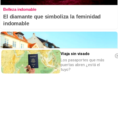
Belleza indomable
El diamante que simboliza la feminidad
indomable
Viaja sin visado
Los pasaportes que más
puertas abren ¿está el
tuyo?
¿De verdad hacen esto?
Costumbres que rompen todos los