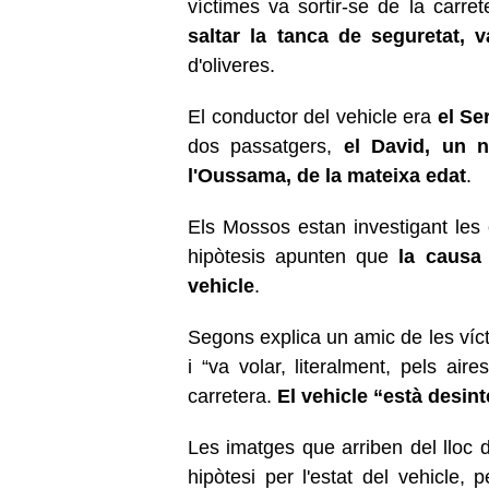
víctimes va sortir-se de la carr
saltar la tanca de seguretat, v
d'oliveres.
El conductor del vehicle era
el Se
dos passatgers,
el David, un 
l'Oussama, de la mateixa edat
.
Els Mossos estan investigant les 
hipòtesis apunten que
la causa 
vehicle
.
Segons explica un amic de les vícti
i “va volar, literalment, pels air
carretera.
El vehicle “està desint
Les imatges que arriben del lloc 
hipòtesi per l'estat del vehicle,