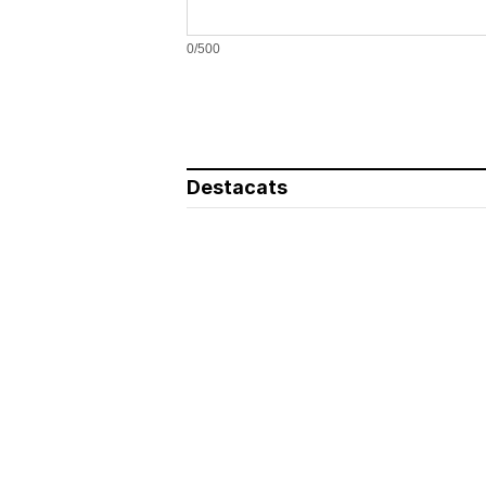
0/500
Destacats