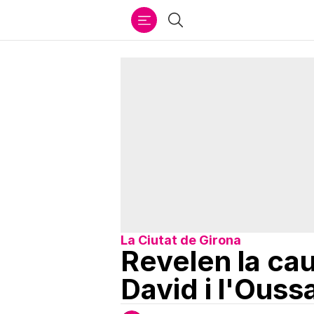
Ir
Cercar
al
contenido
La Ciutat de Girona
Revelen la cau
David i l'Ous