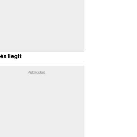
és llegit
ada/status/1741755581185077410