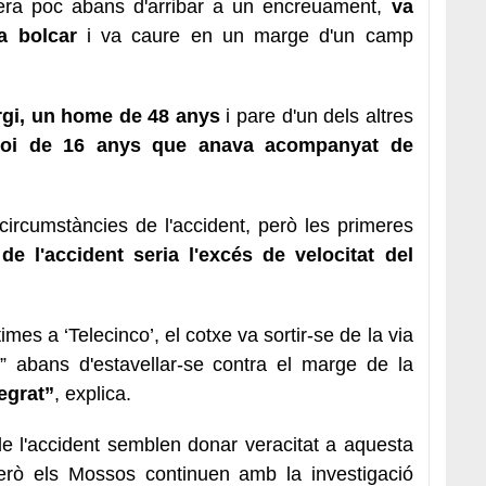
etera poc abans d'arribar a un encreuament,
va
a bolcar
i va caure en un marge d'un camp
rgi, un home de 48 anys
i pare d'un dels altres
noi de 16 anys que anava acompanyat de
circumstàncies de l'accident, però les primeres
de l'accident seria l'excés de velocitat del
mes a ‘Telecinco’, el cotxe va sortir-se de la via
es” abans d'estavellar-se contra el marge de la
egrat”
, explica.
de l'accident semblen donar veracitat a aquesta
 però els Mossos continuen amb la investigació