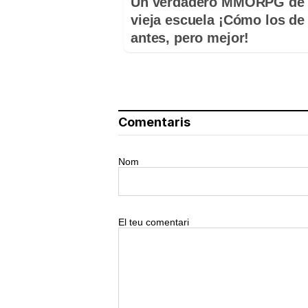
Un verdadero MMORPG de 
vieja escuela ¡Cómo los de
antes, pero mejor!
Comentaris
Nom
El teu comentari