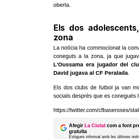
oberta.
Els dos adolescents,
zona
La notícia ha commocionat la com
coneguts a la zona, ja que jug
L'Oussama era jugador del clu
David jugava al CF Peralada
.
Els dos clubs de futbol ja van m
socials després que es conegués la
https://twitter.com/cfbaseroses/
Afegir
La Ciutat
com a font pr
gratuïta
Estigues informat amb les últimes notíc