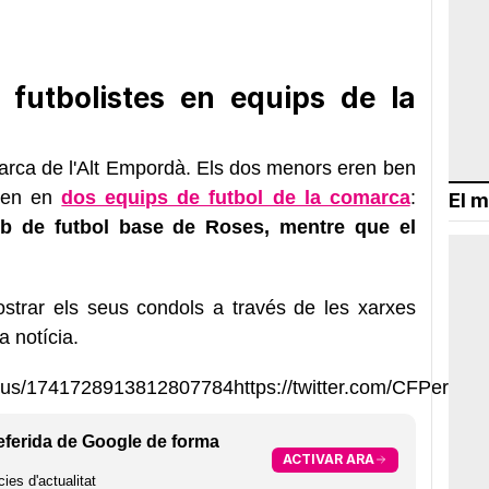
 futbolistes en equips de la
arca de l'Alt Empordà. Els dos menors eren ben
aven en
dos equips de futbol de la comarca
:
El m
b de futbol base de Roses, mentre que el
ostrar els seus condols a través de les xarxes
 notícia.
status/1741728913812807784https://twitter.com/CFPeral
eferida de Google de forma
ACTIVAR ARA
ies d'actualitat