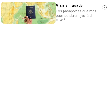
Viaja sin visado
Los pasaportes que más
puertas abren ¿está el
tuyo?
Belleza indomable
El diamante que simboliza la feminidad
indomable