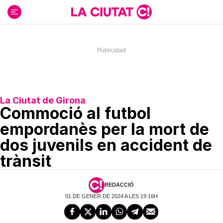
Ir
al
contenido
La Ciutat de Girona
Commoció al futbol
empordanès per la mort de
dos juvenils en accident de
trànsit
REDACCIÓ
01 DE GENER DE 2024 A LES 19:16H