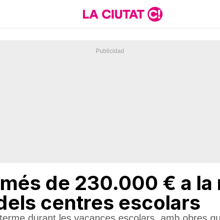
 més de 230.000 € a la m
els centres escolars
erme durant les vacances escolars, amb obres que j