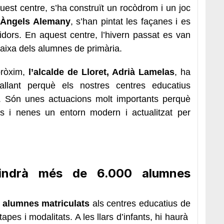
est centre, s’ha construït un rocòdrom i un joc
a Àngels Alemany
, s’han pintat les façanes i es
idors. En aquest centre, l’hivern passat es van
baixa dels alumnes de primària.
 pròxim,
l’alcalde de Lloret, Adrià Lamelas
, ha
allant perquè els nostres centres educatius
ns. Són unes actuacions molt importants perquè
s i nenes un entorn modern i actualitzat per
tindrà més de 6.000 alumnes
 alumnes matriculats
als centres educatius de
tapes i modalitats. A les llars d’infants, hi haurà