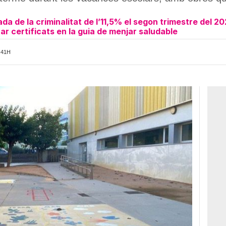
da de la criminalitat de l’11,5% el segon trimestre del 2
ar certificats en la guia de menjar saludable
:41H