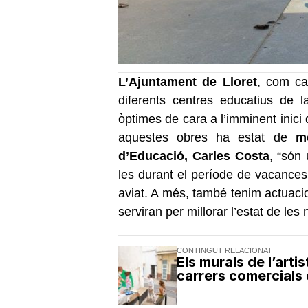
L’Ajuntament de Lloret
, com ca
diferents centres educatius de l
òptimes de cara a l’imminent inici d
aquestes obres ha estat de
m
d’Educació, Carles Costa
, “són
les durant el període de vacances.
aviat. A més, també tenim actuaci
serviran per millorar l’estat de les
CONTINGUT RELACIONAT
Els murals de l’arti
carrers comercials d