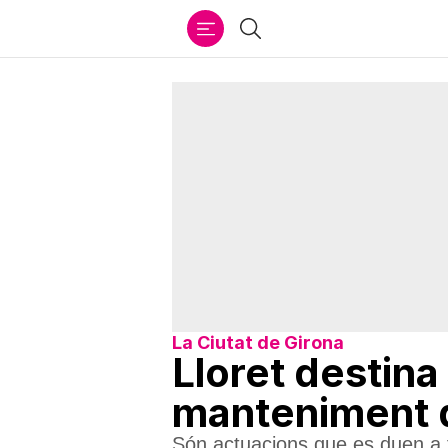
Ir
Cercar
al
contenido
La Ciutat de Girona
Lloret destina
manteniment d
Són actuacions que es duen a t